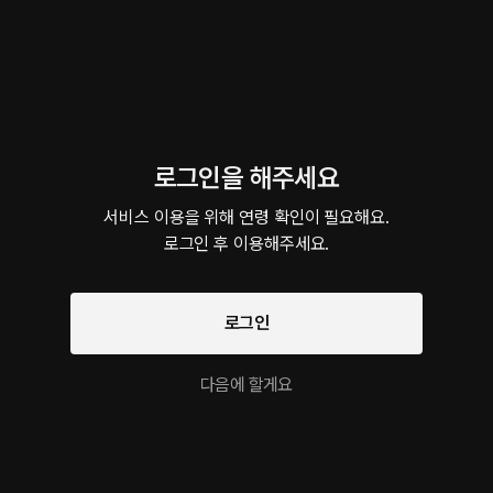
로그인을 해주세요
호텔에서 끈적한 오일 놀이
감금
첫 자위 도
롤플레잉 • 마사지 • 능글남
롤플레잉 • 창고 • 선후배
롤플레잉 • 
서비스 이용을 위해 연령 확인이 필요해요.

롤플레잉 작품을 만나보세요!
로그인 후 이용해주세요.
로그인
사내연애 보고서
Boat: 크리에이터 류
야간정액 완전판
Trigger
오피스 • 몸정맘정
건 ver.
달달물 • 선후배
달달물 • 능글남
팔로우
시대물 • 존댓말남
다음에 할게요
유사한 목소리의 크리에이터 작품