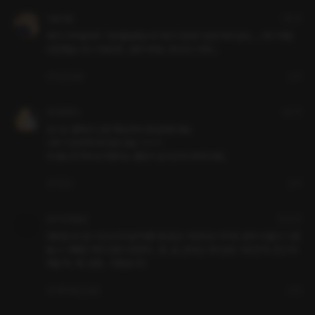
야물야물
3달 전
제가 너무 놀려서 그런 줄알았는데 이친구 원래 기승전 떡이군요...... 여기 떡집 
오픈했습니다. 이정도면.. 공장이에요. 옷깃만 스쳐도...
2
답글
신고
353번향수
3달 전
오디오 컬렉션 1,2번 해금 루트 좀 알려주세요.

너무 기승전섹이라 힘드네요 ㅋㅋㅋ

저 웹소작가에 빙의했어요. 플링이 순식간에 사라지네요.
1
2
신고
981초천왕성
한 달 전
대부분 오디오 1은 오리지널 작품이랑 같은 거인듯요! 이거랑 공과 사 둘 다 그랬
움..ㅠ 어쨌든 저희 민준이 굉장히... 엄.. 음.. 밝히는 아이군요 기승전 떡.. 창고 떡 
욕실 떡.. 예.. 암튼... 귀엽습니다
좋아요
답글
신고