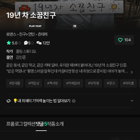
19년 차 소꿉친구
로맨스
 • 
친구>연인
 • 
츤데레
104
5.0
5
12만
작가
플링 스튜디오
출연
김민준
같은 동네, 같은 학교, 같은 카페 알바. 유치원 때부터 붙어다닌 19년 차 소꿉친구 민준.
"밥은 먹었냐." 퉁명스러운 말투인데 카운터엔 항상 내 취향으로 준비된 아아가 놓여 있
다. 그런데 오늘, 단골손님이 내 번호를 물었다. 그리고... 민준의 표정이 확 변한다.
#
현대물
#
까칠남
#
짝사랑
#
카페알바
#
대학생
#
창고
#
야외플
💡내 최애의 기억력 높이는 법 알아보기
프롤로그
컬렉션
댓글
5
작품소개
인기순
최신순