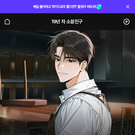
매일 출석하고 럭키드로우 뽑으면? 플링이 와르르!
19년 차 소꿉친구