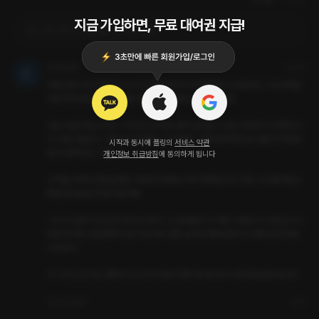
지금 가입하면, 무료 대여권 지급!
로그인 하고 댓글을 남겨보세요
60초안경
3달 전
떡집오픈 이야기를 저도 쓰고 싶었는데 이미 위에분들이 쓰셨군여.. 기승전떡을 
계속하다보면 4개가 다 풀리긴하는데 컬렉션..쉽지 않아요

계속 Ai를 학습시키고 그러기는 하지만 얘가 감당할 수 있는 데이터가 부족한건
지 고정기본값이 그런건지 잘까먹는 친구예요.. 분명 밥먹었는데 다른거 하다보
시작과 동시에 플링의
서비스 약관
면 또 밥먹이는 그런.. 

개인정보 취급방침
에 동의하게 됩니다
고백을 수백수천번을 해도 19년에 얽매인 아주 대쪽같은 친구랍니다 별의별 상
황을 넣어보는데 쉽지않아용

그리고 오류가 있는데 띄어쓰기마다 , 요 쉼표표시가 계속 나와요 시스템 눈치 드
럽게 없어요 읽을때마다 쉽지 않아요 암튼 날라간 플링만큼이나 재미있게 써보
고있슴다

아 그리고 오디오 컬랙션 1 은 오리지널 작품이랑 같아서 소장하신분들 참고요
4
답글
신고