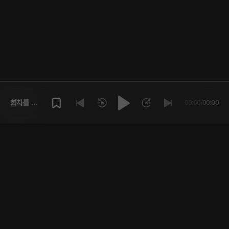
회차를 재
플링
00:00
/
00:00
생해주세
요.
크리에이터
고객센터
앱에서 플링 즐기기
한국