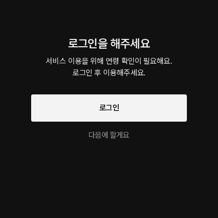
3분
•
2025.07.24
작년만 해도 오히려 내가 너한테 하자고 애원하고 꼬셨는데 지금 봐.. 방금까지 
은데 처음 보는 모습이라 좀 낯선 것 뿐이야 원래 우리 오늘 하기로 한 데이트 코
로그인을 해주세요
것도 못했잖아
서비스 이용을 위해 연령 확인이 필요해요.

그날이라 예민한거지? Full.ver
로그인 후 이용해주세요.
14분
•
2025.07.22
너도 너가 왜 그렇게 짜증내는지 모르겠어? 배고픈거 아니야? ㅎㅎ 오늘 아무것도
희 집으로 갈게 맛있는거 같이 먹자 너무 미안해 하지마 나한테 짜증낸다구 난 
로그인
다음에 할게요
더보기
이 크리에이터의 다른 작품