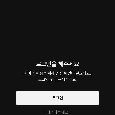
EGO_미리듣기
4분
•
2026.04.21
헤르미온느 디미트리어스는 에드워드 디미트리어스와 이혼하길 원한다. 자기와 
실상은 달랐다. 애증만 남은 관계마저도 계속 유지하길 원하는데... 작가_ D작가
이 크리에이터의 다른 작품
로그인을 해주세요
서비스 이용을 위해 연령 확인이 필요해요.

로그인 후 이용해주세요.
팔로우
아는 동생
시현일기
신혼 분위기
롤플레잉 • 실내 • 까칠남
ASMR • 낭독 • 존댓말남
롤플레잉 • 
로그인
롤플레잉 작품을 만나보세요!
다음에 할게요