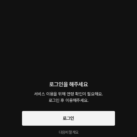
선물하기
선택소장
최신순
지금 가입하면, 무료 대여권 지급!
Electra 3화. 순종(順從)
20플링
33분
•
2022.09.06
대사 미리보기
'아, 입 벌려요.' 명함에 적힌 주소로 조심스레 찾아온 그녀. 그녀는 결심이라도한듯, 천천히
스스로를 내려놓기 시작했다. 그리고 그런 그녀를 받아들이는 나. 굳은 용기의 반복은 그녀
를, 그리고 나를 새롭게 태어나게끔 했다.
시작과 동시에 플링의
서비스 약관
개인정보 취급방침
에 동의하게 됩니다
로그인을 해주세요
Electra 2화. 터닝포인트
서비스 이용을 위해 연령 확인이 필요해요.

무료
22분
•
2022.09.04
로그인 후 이용해주세요.
대사 미리보기
나를 찾아오기까지의 과정, 그 문턱에 건넸던 나의 이야기. 전시회에서 본 그림이 문득 용기
로그인
가 생겼다. 누구에게도 하지 못했던 이야기를 건넬 용기. 내게도 이 용기가 필요했어요. 내
가 겪었던 이 이야기가, 당신의 터닝포인트가, 그리고 작은 길잡이가 되었으면 하는 일말의
다음에 할게요
기대.