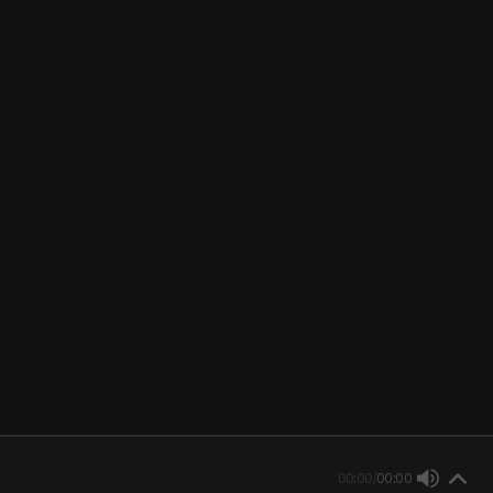
한국
00:00
/
00:00