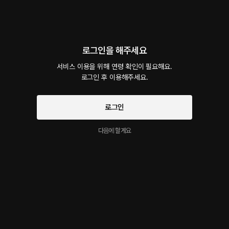
가장 친한, 오래된 친구라고 하지만 남주가 그들을 대하는 태도는 다른 사람들을 대할 때와
다름없이 떨떠름할 뿐이다. 그들이 공연장에 응원을 와도 남주는 그닥 반가워 하지 않는다.
왜일까?
로그인을 해주세요
5화 본격적 SEX
40플링
12분
•
2024.01.02
서비스 이용을 위해 연령 확인이 필요해요.

로그인 후 이용해주세요.
보이스ㅣ청령 시나리오ㅣ빙봉 그의 매력에 반해서 그에게 관심과 애정을 구하고 집착하는
여성은 넘쳐나지만, 그가 여성에게 관심을 가지거나 집착을 하는 법은 없었다. 하지만 그 날
은 뭔가 달랐다. 거리에서 낮 공연을 하던 그의 눈에 유난히 피부가 하얀 그녀가 들어왔다.
로그인
소유욕도 집착도 아니다. 그저 저 예쁜 흰 목에 내 흔적을 남기고 싶은 것 뿐이다. 마치 개새
끼가 여기 저기 자신의 흔적을 남기듯…
다음에 할게요
5화 프롤로그
무료
1분
•
2024.01.02
오늘 밤에 업로드 됩니다. 많은 관심 부탁해요~^^
4화 -커닐-
32플링
11분
•
2023.12.26