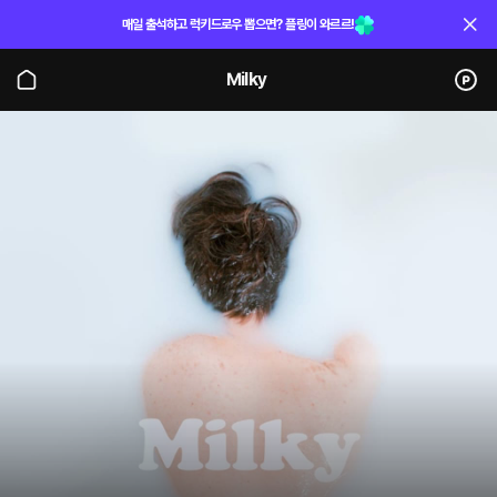
매일 출석하고 럭키드로우 뽑으면? 플링이 와르르!
Milky