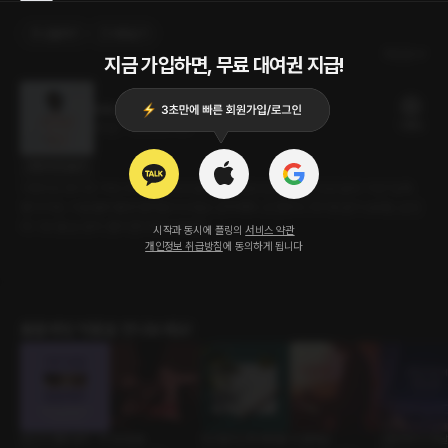
선물하기
카트담기
최신순
지금 가입하면, 무료 대여권 지급!
Milky
12플링
25분
•
2022.07.05
대사 미리보기
이벤트로 준비한 거야. 우리 오늘 500일이잖아. 일반 입욕제랑은 조금 달라. 이건 '입욕
젤'이거든. 이걸 물에 풀면 젤처럼 미끄럽고 끈적해져. 당연하지. 자기랑 같이 보내는 날인
데 그냥 올 순 없지. 빨리 준비하고 써보자.
시작과 동시에 플링의
서비스 약관
개인정보 취급방침
에 동의하게 됩니다
롤플레잉 작품을 만나보세요!
당신의 애정 방식 : 서
1409호
100일이니까 애칭을
다 할게요
신혼부부의 첫날