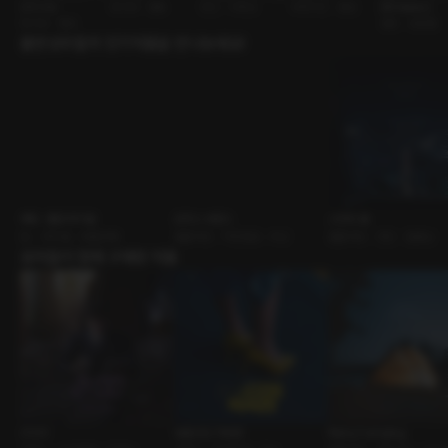
브미시브
BDSM • 멜돔
연인 • 다정남
사제지간 • 멜섭
[RE:Master]
BDSM • 멜섭
결혼 • 달달물
출연성우들의 인기작품을 만나보세요!
베팅 : 홀덤 테이블
오피스 바캉스
스위트 룸
BL • 라이벌 • 배틀연애
롤플레잉 • 직장동료 • 옥상
롤플레잉 • 연인 • 절륜남
유저들이 함께 구매한 작품
21:00
낯설고도 익숙한
Rainy Camping