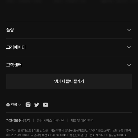
로맨스 • 사내연애 • 다정남
로맨스 • 주종관계 • SM
롤플레잉 • 연인사이 • 빗소
플링
크리에이터
고객센터
앱에서 플링 즐기기
한국
개인정보 취급방침
플링 서비스 이용약관
제휴 및 대외 협력
주식회사 플링캐스트 | 대표 남성률 | 서울특별시 강남구 도산대로8길 17-6 더블유스퀘어 빌딩 2층 | 연락
처 02-2039-9409 | 사업자등록번호 631-87-01880 | 통신판매업 신고번호 제2021-서울강남-01810호 |