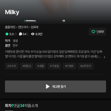
Milky
롤플레잉
 • 
연인사이
 • 
입욕제
1,699
5.0
34
8.9만
작가
셀셀
출연
현우
이벤트로 준비한 거야. 우리 오늘 500일이잖아. 일반 입욕제랑은 조금 달라. 이건 '입욕
젤'이거든. 이걸 물에 풀면 젤처럼 미끄럽고 끈적해져. 당연하지. 자기랑 같이 보내는 날
인데 그냥 올 순 없지. 빨리 준비하고 써보자.
#
고수위
#
씬중심
#
호텔
#
기념일
#
이벤트
#
남자친구
예고편 듣기
회차
1
댓글
34
작품소개