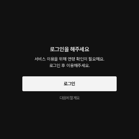
플러그로 장난치는 펫
72플링
13분
•
2026.05.03
여러분들의 상상력을 자극할만한 연기를 해봤어요. 애널 플러그를 다른 곳에서 이용하는
모습 너무 웃긴데 꽤 좋더라구요
시작과 동시에 플링의
서비스 약관
Threesome
로그인을 해주세요
개인정보 취급방침
에 동의하게 됩니다
32플링
20분
•
2026.04.25
서비스 이용을 위해 연령 확인이 필요해요.

대사 미리보기
로그인 후 이용해주세요.
돔과 제3자가 함께하는 성교 행위를 묘사하였습니다.
로그인
sexual sound
48플링
9분
•
2026.04.10
다음에 할게요
대사 미리보기
청취에 주의가 필요합니다. 이어폰을 반드시 착용해주세요. I