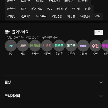
#
로맨스
#
갑을관계
#
까칠남
#
사내연애
#
능력남
#
삼각관계
#
선택형
#
동거
#
옴니버스
#
GL
#
사제지간
#
철벽남
#
이웃
#
직진남
#
친구사이
#
섹스토이
#
타임슬립
#
동양풍
#
여공남수
#
SM
함께 들어보세요
더보기
다양한 성우의 목소리를 감상하고 구독해보세요!
유현
제화
윤세하
박준형
최승훈
이주승
이달래
수현
최
플링
크리에이터