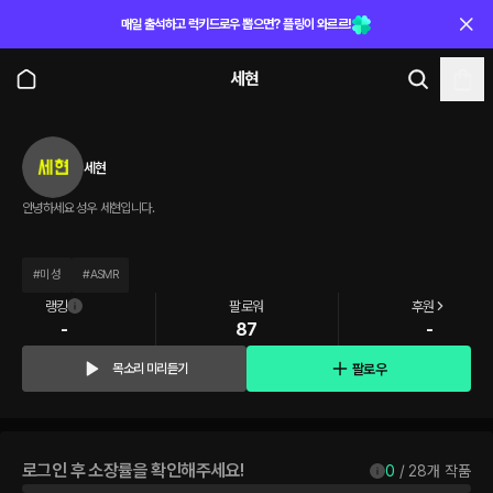
매일 출석하고 럭키드로우 뽑으면? 플링이 와르르!
세현
세현
안녕하세요 성우 세현입니다.
#
미성
#
ASMR
랭킹
팔로워
후원
-
87
-
팔로우
목소리 미리듣기
로그인 후 소장률을 확인해주세요!
0
 / 
28
개 작품