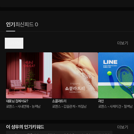
인기
최신
피드 0
오리지널
더보기
대표님 집에서요?
쇼콜라트리
라인
로맨스 • 사내연애 • 능력남
로맨스 • 갑을관계 • 까칠남
로맨스 • 사제지간 • 철벽남
이 성우의 인기키워드
더보기