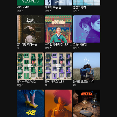
YES or YES
대표가 하는 일
옆집의 정석
로맨스
로맨스
로맨스
좋아하면 따라하는
수라간 생존지침 : 요리비
그 놈 사용법
GL
로맨스
로맨스
서
쉐어 하우스 Vol.2
쉐어 하우스 Vol.3
알아도 모르는 사이
로맨스
GL
GL