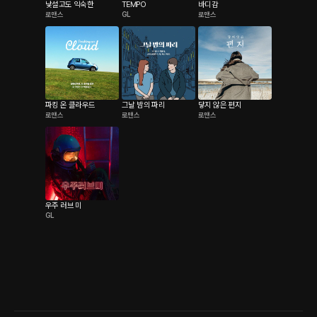
낯설고도 익숙한
TEMPO
바디감
로맨스
GL
로맨스
파킹 온 클라우드
그날 밤의 파리
닿지 않은 편지
로맨스
로맨스
로맨스
우주 러브 미
GL