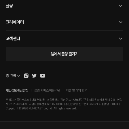
플링
크리에이터
고객센터
앱에서 플링 즐기기
한국
개인정보 취급방침
플링 서비스 이용약관
제휴 및 대외 협력
주식회사 플링캐스트 | 대표 남성률 | 서울특별시 강남구 도산대로8길 17-6 더블유스퀘어 빌딩 2층 | 연락
처 02-2039-9409 | 사업자등록번호 631-87-01880 | 통신판매업 신고번호 제2021-서울강남-01810호 |
Copyright © 2026 PLINGCAST co., ltd. All rights reserved.