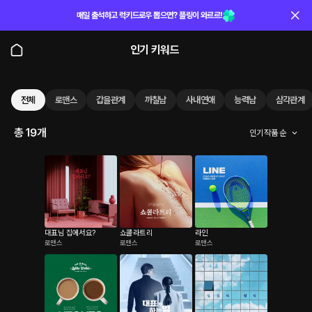
매일 출석하고 럭키드로우 뽑으면? 플링이 와르르!
인기 키워드
전체
로맨스
갑을관계
까칠남
사내연애
능력남
삼각관계
총 19개
인기 작품 순
대표님 집에서요?
쇼콜라트리
라인
로맨스
로맨스
로맨스