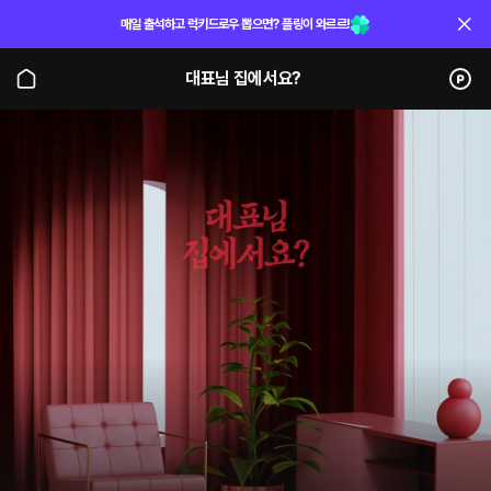
매일 출석하고 럭키드로우 뽑으면? 플링이 와르르!
대표님 집에서요?