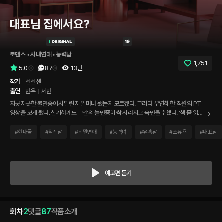
대표님 집에서요?
로맨스
 • 
사내연애
 • 
능력남
1,751
5.0
87
13만
작가
센센센
출연
현우
세현
지긋지긋한 불면증에 시달린지 얼마나 됐는지 모르겠다. 그러다 우연히 한 직원의 PT
영상을 보게 됐다. 신기하게도 그간의 불면증이 싹 사라지고 숙면을 취했다. '책 좀 읽어
줘요.' 내 황당한 부탁에 그녀는 당황하며 거절하다 이내 수락을 하고 내 침대 옆에서 책
을 읽어주기 시작했다. 한 달이 흐르고.. 이제 난 그녀의 목소리 없이는 잠에 들 수 없게
#
현대물
#
직진남
#
비밀연애
#
능력녀
#
유혹남
#
소유욕
#
대표님
됐다.
예고편 듣기
회차
2
댓글
87
작품소개