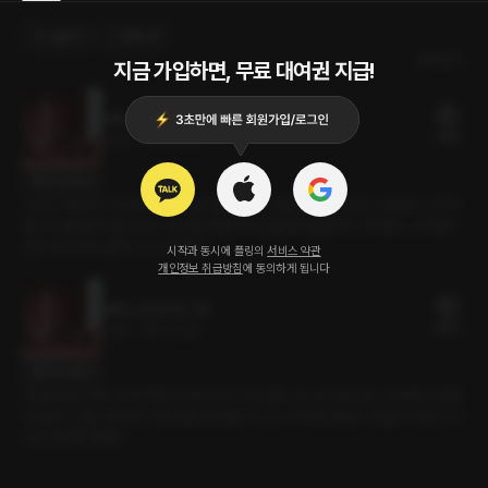
선물하기
선택소장
최신순
지금 가입하면, 무료 대여권 지급!
대표님 집에서요? 2화 (완)
19플링
30분
•
2021.12.30
대사 미리보기
그녀의 이름부터 시작해서 어떻게 살아왔고 어떤 사랑을 했었는지까지 다 들었다. 그녀의
목소리 때문일까. 듣고 난 뒤 나는 평소라면 하지 않을 얘기들을 하기 시작했다. 그러면서
감은 내 눈에서 눈물이 나기 시작했다.
시작과 동시에 플링의
서비스 약관
개인정보 취급방침
에 동의하게 됩니다
대표님 집에서요? 1화
16플링
17분
•
2021.12.28
대사 미리보기
내 불면증을 위해 그녀가 책을 읽어주러 온 지 한 달쯤.. 어느 순간부터 난 그녀에게 궁금한
게 생겼다. 어떤 사람인지, 어떤 삶을 살아왔는지.. 난 그녀에게 말했다. '오늘은 책 말고, 리
나 씨 얘기를 해봐요.'