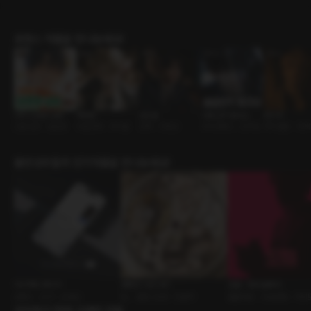
로맨스 작품을 만나보세요!
나의 소방관 남편
백하준
김도훈
이중인격 형사님
한시우
신혼남편 • 달달함
비밀연애 • 아이돌
조폭 • 다정남
사이코패스 • 집착남
계약결혼 • 후
출연성우들의 인기작품을 만나보세요!
다이렉트 메시지
멈춰진 시간 사이
도발 - 탕비실에서
로맨스 • 친구 • 순정남
BL • 몸정>맘정 • 전문직
롤플레잉 • 사내연애 • 더티