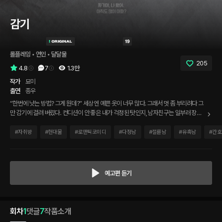
감기
롤플레잉
 • 
연인
 • 
달달물
205
4.8
7
1.3만
작가
묘미
출연
종우
“한번에 낫는 방법? 그게 뭔데?” 세상엔 예쁜 옷이 너무 많다. 그래서 멋 좀 부리려다 그
만 감기에 걸려 버렸다. 컨디션이 안 좋은 내가 걱정된 탓인지, 남자친구는 일부러 장까
지 봐서 죽을 끓여 줬다. 한 입 한 입 먹여 주고 땀까지 닦아 주는 내 사랑스러운 남자친
구. 이런 사람을 어떻게 가만 두겠어? 난 열이 오른 몸으로 그의 입에 내 입을 가져다댔
#
자취방
#
현대물
#
로맨틱코미디
#
다정남
#
절륜남
#
유혹남
#
간호
다.
예고편 듣기
회차
1
댓글
7
작품소개