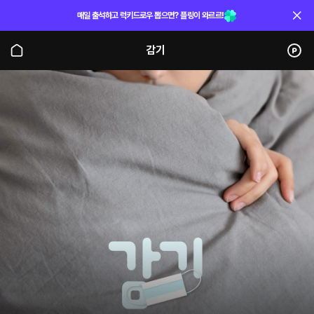
매일 출석하고 럭키드로우 뽑으면? 플링이 와르르!
감기