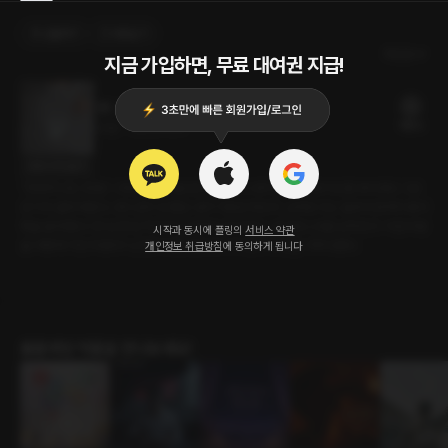
선물하기
카트담기
최신순
지금 가입하면, 무료 대여권 지급!
감기
18플링
23분
•
2025.11.04
대사 미리보기
“한번에 낫는 방법? 그게 뭔데?” 세상엔 예쁜 옷이 너무 많다. 그래서 멋 좀 부리려다 그만
감기에 걸려 버렸다. 컨디션이 안 좋은 내가 걱정된 탓인지, 남자친구는 일부러 장까지 봐서
죽을 끓여 줬다. 한 입 한 입 먹여 주고 땀까지 닦아 주는 내 사랑스러운 남자친구. 이런 사람
시작과 동시에 플링의
서비스 약관
을 어떻게 가만 두겠어? 난 열이 오른 몸으로 그의 입에 내 입을 가져다댔다.
개인정보 취급방침
에 동의하게 됩니다
롤플레잉 작품을 만나보세요!