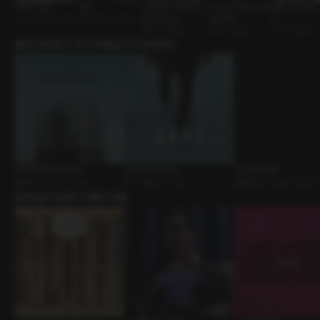
고백 리허설
입맛
신혼부부의 첫날 밤
우리는 친구라고 부르
오늘, 휴가 나온 
친구>연인 • 순정남
갑을관계 • 대표님
[RE:Master]
기로 했다
람
결혼 • 달달물
FWB • 절륜남
연인 • 다정남
출연성우들의 인기작품을 만나보세요!
성국 로얄 에비뉴 1단지
지키거나 범하거나
초크 묻은 설렘
롤플레잉 • 이웃 • 연하남
BL • 냉혈공 • 미인수
롤플레잉 • 선후배 • 순진남
유저들이 함께 구매한 작품