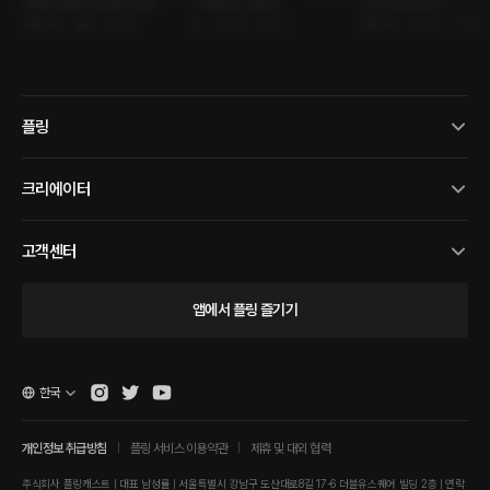
아내의 잡채가 맛있어진 이유
이 버릇없는 꼬맹아
LOVE ME RIGHT
롤플레잉 • 불륜 • 유혹남
BL • 능글공 • 까칠수
롤플레잉 • 운명적 • 시리즈
플링
크리에이터
고객센터
앱에서 플링 즐기기
한국
개인정보 취급방침
플링 서비스 이용약관
제휴 및 대외 협력
주식회사 플링캐스트 | 대표 남성률 | 서울특별시 강남구 도산대로8길 17-6 더블유스퀘어 빌딩 2층 | 연락