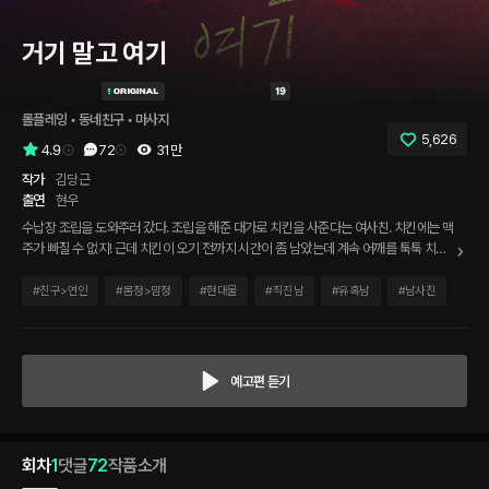
거기 말고 여기
롤플레잉
 • 
동네친구
 • 
마사지
5,626
4.9
72
31만
작가
김당근
출연
현우
수납장 조립을 도와주러 갔다. 조립을 해준 대가로 치킨을 사준다는 여사친. 치킨에는 맥
주가 빠질 수 없지! 근데 치킨이 오기 전까지 시간이 좀 남았는데 계속 어깨를 툭툭 치는
여사친을 보니 괜히 안쓰러워져서 마사지를 해준다고 했다. 근데... 너 왜 자꾸 이상한 소
리 내? 야한 소리 내고 있잖아..!
#
친구>연인
#
몸정>맘정
#
현대물
#
직진남
#
유혹남
#
남사친
예고편 듣기
회차
1
댓글
72
작품소개