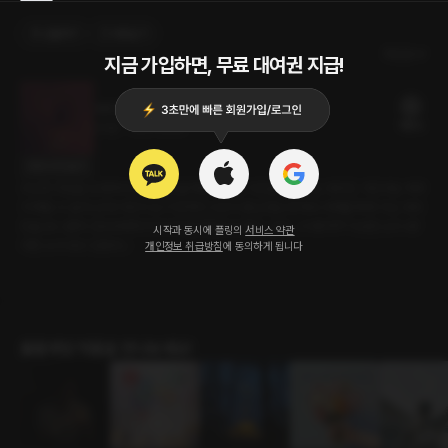
선물하기
카트담기
최신순
지금 가입하면, 무료 대여권 지급!
거기 말고 여기
18플링
23분
•
2021.09.18
대사 미리보기
수납장 조립을 도와주러 갔다. 조립을 해준 대가로 치킨을 사준다는 여사친. 치킨에는 맥주
가 빠질 수 없지! 근데 치킨이 오기 전까지 시간이 좀 남았는데 계속 어깨를 툭툭 치는 여사
친을 보니 괜히 안쓰러워져서 마사지를 해준다고 했다. 근데... 너 왜 자꾸 이상한 소리 내?
시작과 동시에 플링의
서비스 약관
야한 소리 내고 있잖아..!
개인정보 취급방침
에 동의하게 됩니다
롤플레잉 작품을 만나보세요!