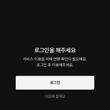
이 크리에이터의 다른 작품
로그인을 해주세요
서비스 이용을 위해 연령 확인이 필요해요.

질투하면서 집착하는 연하남
친척 동생의 다른 모습
바람 피는 
로그인 후 이용해주세요.
ASMR • 오피스 • 연하남
롤플레잉 • 패티쉬 • 연하남
롤플레잉 • 
롤플레잉 작품을 만나보세요!
로그인
팔로우
다음에 할게요
위험한 업무보고
Pink Sky
연습실
LIVE 리액션 남공
회의실 • 직장동료
실내 • 연인
강의실 • 이웃
스튜디오 • 절륜공