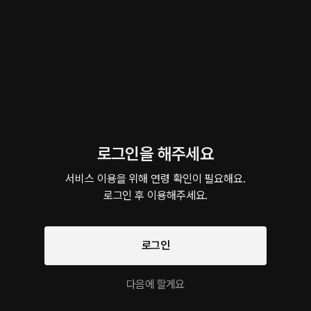
니 가슴에 손을 얹고 다시 말해봐 우리가 사랑할 사이같아?
거에요
이 크리에이터의 다른 작품
로그인을 해주세요
서비스 이용을 위해 연령 확인이 필요해요.

로그인 후 이용해주세요.
너의 하루는 어떤 하루였어?
군인 남사친
오늘은 진짜
롤플레잉 • 달달물 • 연인
롤플레잉 • 첫사랑 • 동기
롤플레잉 • 
ASMR 작품을 만나보세요!
팔로우
로그인
다음에 할게요
용호의 스포일러
책갈피 - 용호의 다이
용호의 다이어리
무료 설렘 롤플레이