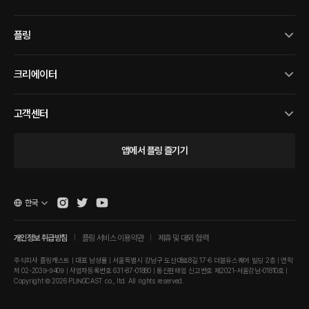
플링
크리에이터
고객센터
앱에서 플링 즐기기
한국
개인정보 취급방침
플링 서비스 이용약관
제휴 및 대외 협력
주식회사 플링캐스트 | 대표 남성률 | 서울특별시 강남구 도산대로8길 17-6 더블유스퀘어 빌딩 2층 | 연락
처 02-2039-9409 | 사업자등록번호 631-87-01880 | 통신판매업 신고번호 제2021-서울강남-01810호 |
Copyright © 2026 PLINGCAST co., ltd. All rights reserved.