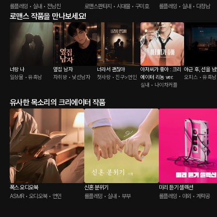
롤플레잉 • 실내 • 전남친
로맨스판타지 • 시대물 • 구미호
롤플레잉 • 실내 • 다정남
로맨스 작품을 만나보세요!
너랑 나
옆집 남자
너라서 괜찮아
아저씨가 좋아 : 크리
야근 후, 선을 
일상물 • 유혹남
자취방 • 낯선남자
첫사랑 • 친구>연인
에이터 리농 ver.
오피스 • 유혹남
실내 • 나이차커플
유사한 목소리의 크리에이터 작품
폭스 오디오북
신혼 분위기
미리 듣기 셀렉션
ASMR • 오디오북 • 연인
롤플레잉 • 실내 • 부부
롤플레잉 • 야외 • 계략공