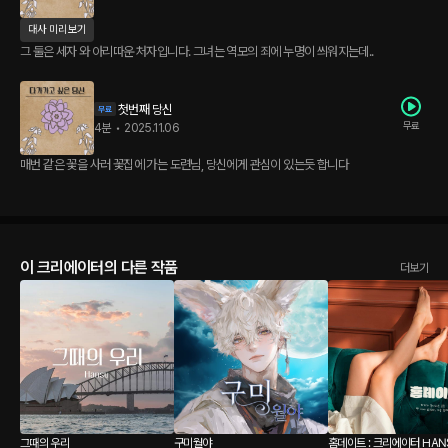
대사 미리보기
그 둘은 세자 와 아리따운 처자입니다. 그녀는 역모의 죄에 누명이 씌워지는데..
첫번째 당신
무료
4분
•
2025.11.06
매번 같은 꽃을 사러 꽃집에 가는 도련님, 당신에게 관심이 있는듯 합니다
이 크리에이터의 다른 작품
더보기
그때의 우리
구미월야
홈데이트 : 크리에이터 HANS