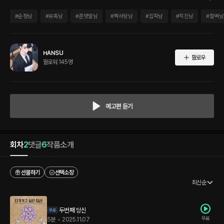
#
순정남
#
유혹남
#
존댓말남
#
짝사랑남
#
집착남
#
직진남
#
철벽남
HANSU
팔로우
팔로워 145명
예고편 듣기
회차
2
댓글
6
작품소개
선물하기
선택소장
최신순
두번째 당신
무료
5분
•
2025.11.07