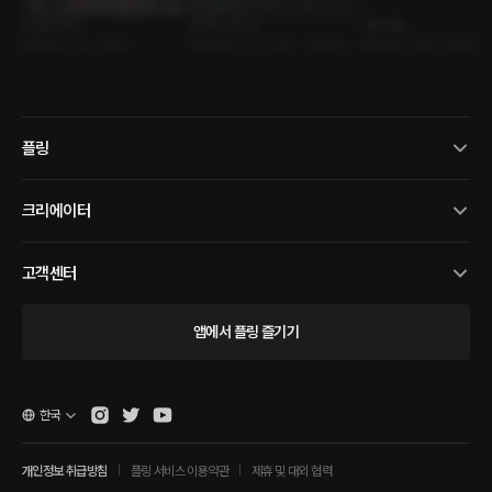
봄 같은 여자
울어도 되는 날
이별 선물
롤플레잉 • 썸 • 다정남
롤플레잉 • 친구>연인 • 착한남자
롤플레잉 • 동료 • 절륜남
플링
크리에이터
고객센터
앱에서 플링 즐기기
한국
개인정보 취급방침
플링 서비스 이용약관
제휴 및 대외 협력