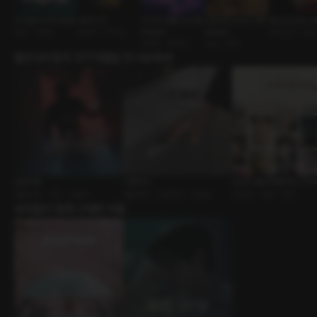
100일이니까 애칭을
차박의 밤
나이차 커플의 밤 [RE:
신혼부부 분위기 [RE:
복수해 드립니
연인 • 다정남
운명적 • 직진남
Master]
Master]
주인손님 • 능
ASMR • 유혹남
실내 • 부부
출연성우들의 인기작품을 만나보세요!
음양이론
수행비서
2026 설날 특별 덕담 : 크
롤플레잉 • 이웃 • 오컬트
롤플레잉 • 신분차이 • 유혹남
ASMR • 새해 • 덕담
유저들이 함께 구매한 작품