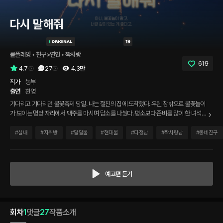
다시 말해줘
롤플레잉
 • 
친구>연인
 • 
짝사랑
619
4.7
27
4.3만
작가
농부
출연
환영
기다리고 기다리던 불꽃축제 당일. 나는 절친의 집에 도착했다. 우린 창밖으로 불꽃놀이
가 보이는 명당 자리에서 맥주를 마시며 담소를 나눴다. 평소보다 준비를 많이 한 녀석
덕분에 난 감동했고, 이어진 대화 속에서 감춰 왔던 서로의 마음이 드러났다. 불꽃놀이와
함께 시작된 키스는 점점 깊어졌고, 꺼진 불 밑에서 우린 오랫동안 참았던 마음을 거침없
#
실내
#
자취방
#
달달물
#
현대물
#
다정남
#
짝사랑남
#
동네친구
이 쏟아 냈다.
예고편 듣기
회차
1
댓글
27
작품소개