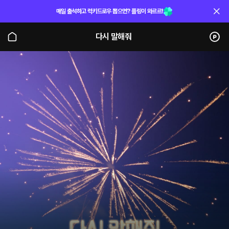
매일 출석하고 럭키드로우 뽑으면? 플링이 와르르!
다시 말해줘