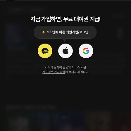
선물하기
카트담기
최신순
지금 가입하면, 무료 대여권 지급!
다시 말해줘
18플링
22분
•
2025.09.25
대사 미리보기
기다리고 기다리던 불꽃축제 당일. 나는 절친의 집에 도착했다. 우린 창밖으로 불꽃놀이가
보이는 명당 자리에서 맥주를 마시며 담소를 나눴다. 평소보다 준비를 많이 한 녀석 덕분에
난 감동했고, 이어진 대화 속에서 감춰 왔던 서로의 마음이 드러났다. 불꽃놀이와 함께 시작
시작과 동시에 플링의
서비스 약관
된 키스는 점점 깊어졌고, 꺼진 불 밑에서 우린 오랫동안 참았던 마음을 거침없이 쏟아 냈
개인정보 취급방침
에 동의하게 됩니다
다.
롤플레잉 작품을 만나보세요!