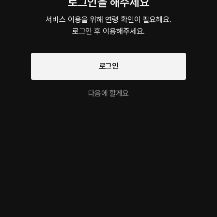
로그인을 해주세요
내가 알려줄게
서비스 이용을 위해 연령 확인이 필요해요.

로그인 후 이용해주세요.
더보기
로그인
이 크리에이터의 다른 작품
다음에 할게요
질투가 서툰 남친
금방 갈게
리즈 1순
ASMR • 통화 • 썸
ASMR • 출장 • 연인
롤플레잉 • 
롤플레잉 작품을 만나보세요!