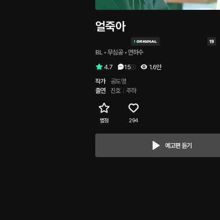
얼죽아
BL
 • 
무심공
 • 
연하수
4.7
15
1.6만
작가
공도영
출연
진호
주하
별점
294
예고편 듣기