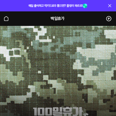
매일 출석하고 럭키드로우 뽑으면? 플링이 와르르!
백일휴가