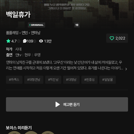
백일휴가
롤플레잉
 • 
연인
 • 
연하남
2,022
4.7
109
13만
작가
시데
출연
얀tv
현우
우영
연하의 남자친구를 군대에 보냈다. '고무신'이라는 낯선 단어가 내 삶에 끼어들었고, 우
리는 연애를 시작하고 처음 이렇게 오랜 기간 떨어져 있었다. 휴가를 나온다는 이야기를
듣고 처음 남자친구를 데리러 가는 길. 이상하게 평소보다 훨씬 긴장되고 가슴이 뛴다.
천천히 차를 세우고 숨을 고른다. 100일 만에 보는 남자친구가 드디어, 저기 걸어 나온
#
카섹스
#
대형견남
#
직진남
#
다정남
#
씬중심
#
달달물
다.
예고편 듣기
보이스 미리듣기