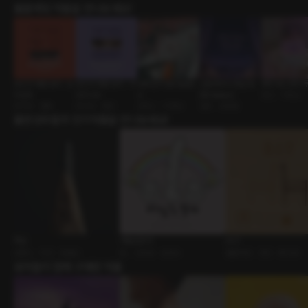
롤플레잉 작품을 만나보세요!
당신의 애정 방식 : 도
당신의 애정 방식 : 서
대학친구 [RE:Maste
신혼부부의 첫날 밤
해피 버스데이 투
미넌트
브미시브
r]
[RE:Master]
연인 • 다정남
BDSM • 멜돔
BDSM • 멜섭
로맨스 • 다정남
결혼 • 달달물
출연성우들의 인기작품을 만나보세요!
흑심
어딜도망가
D.I.Y
로맨스 • 주인 • 절륜남
BL • 인외공 • 음란수
롤플레잉 • 연인 • BDSM
유저들이 함께 구매한 작품