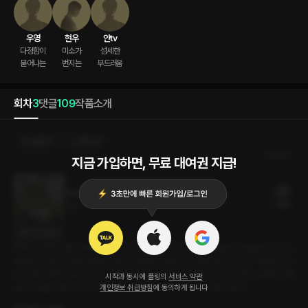
우영
현우
얀tv
다정함이

미소가

섬세한

묻어나는
번지는
부드러움
회차
3
댓글
109
작품소개
선물하기
선택소장
최신순
지금 가입하면, 무료 대여권 지급!
백일휴가 (우영 ver)
19플링
29분
•
2024.03.07
대사 미리보기
연하의 남자친구를 군대에 보냈다. '고무신'이라는 낯선 단어가 내 삶에 끼어들었고, 우리는
연애를 시작하고 처음 이렇게 오랜 기간 떨어져 있었다. 휴가를 나온다는 이야기를 듣고 처
음 남자친구를 데리러 가는 길. 이상하게 평소보다 훨씬 긴장되고 가슴이 뛴다. 천천히 차를
시작과 동시에 플링의
서비스 약관
세우고 숨을 고른다. 100일 만에 보는 남자친구가 드디어, 저기 걸어 나온다.
개인정보 취급방침
에 동의하게 됩니다