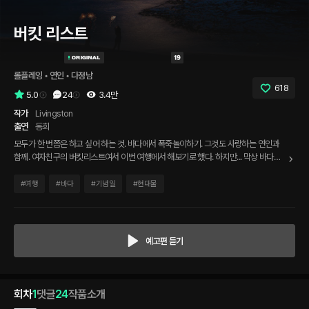
버킷 리스트
롤플레잉
 • 
연인
 • 
다정남
618
5.0
24
3.4만
작가
Livingston
출연
동희
모두가 한 번쯤은 하고 싶어 하는 것. 바다에서 폭죽놀이하기. 그것도 사랑하는 연인과
함께. 여자친구의 버킷리스트여서 이번 여행에서 해보기로 했다. 하지만... 막상 바다에
왔더니 추워도 너무 춥다! 겨울이고 저녁에다가 바닷바람도 많이 분다. 그래도 해보기로
한 거 사 온 폭죽 세 개만 얼른 하고 들어가야지!
#
여행
#
바다
#
기념일
#
현대물
예고편 듣기
회차
1
댓글
24
작품소개