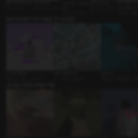
문득, 네가 생각났어
고백 리허설
비밀 주파수 69.999
울어도 되는 날
사랑, 결혼, 그리
연인 • 다정남
친구>연인 • 순정남
MHz
친구>연인 • 착한남
리 [RE:Master]
낯선남자 • 다정남
자
신혼부부 • 결혼
출연성우들의 인기작품을 만나보세요!
그녀들의 컬렉션
베팅 : 홀덤 테이블
결혼전야
롤플레잉 • 연인 • 섹스토크
BL • 라이벌 • 배틀연애
롤플레잉 • 금단의관계 • 연
유저들이 함께 구매한 작품