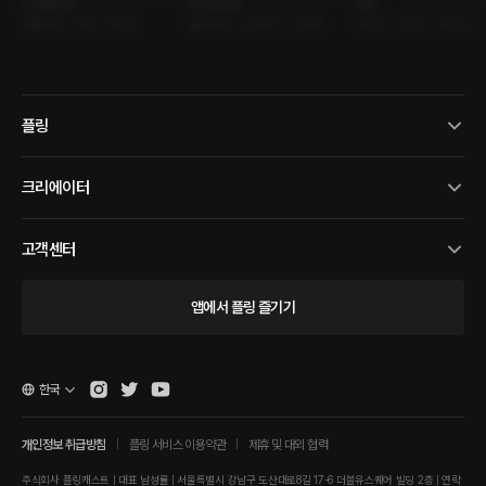
노스탤지어
Gardener
루머
롤플레잉 • 재회 • 까칠남
롤플레잉 • 신분차이 • 서양풍
로맨스 • 원나잇 • 까칠남
플링
크리에이터
고객센터
앱에서 플링 즐기기
한국
개인정보 취급방침
플링 서비스 이용약관
제휴 및 대외 협력
주식회사 플링캐스트 | 대표 남성률 | 서울특별시 강남구 도산대로8길 17-6 더블유스퀘어 빌딩 2층 | 연락