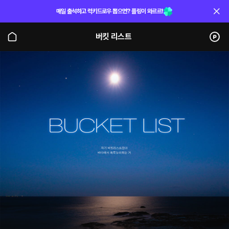
매일 출석하고 럭키드로우 뽑으면? 플링이 와르르!
버킷 리스트