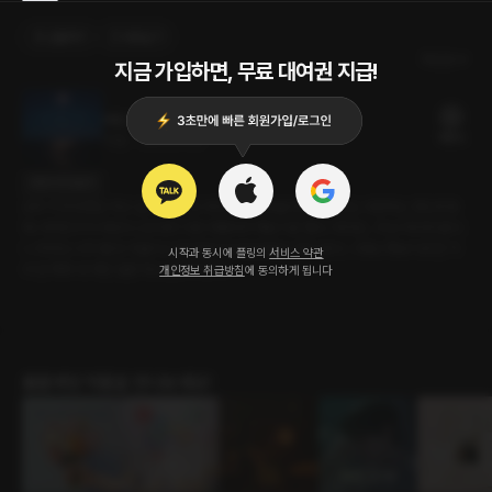
선물하기
카트담기
최신순
지금 가입하면, 무료 대여권 지급!
버킷 리스트
18플링
21분
•
2025.01.02
대사 미리보기
모두가 한 번쯤은 하고 싶어 하는 것. 바다에서 폭죽놀이하기. 그것도 사랑하는 연인과 함
께. 여자친구의 버킷리스트여서 이번 여행에서 해보기로 했다. 하지만... 막상 바다에 왔더
니 추워도 너무 춥다! 겨울이고 저녁에다가 바닷바람도 많이 분다. 그래도 해보기로 한 거
시작과 동시에 플링의
서비스 약관
사 온 폭죽 세 개만 얼른 하고 들어가야지!
개인정보 취급방침
에 동의하게 됩니다
롤플레잉 작품을 만나보세요!