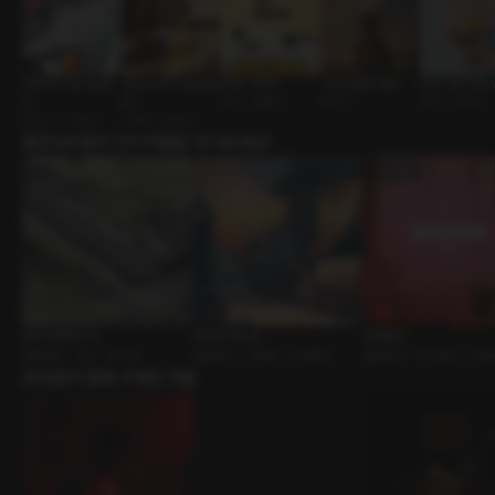
대학친구 [RE:Maste
성감 마사지 [RE:Mast
잘 못 사줬어
그녀 이름은 여름
문득, 네가 생각
r]
er]
연인 • 겜돌이
원나잇
연인 • 다정남
로맨스 • 다정남
ASMR • 능글남
출연성우들의 인기작품을 만나보세요!
복귀 예정입니다.
집으로 가는 길
상대평가
롤플레잉 • 연인 • BDSM
롤플레잉 • 선택형 • 사내연애
롤플레잉 • 직장동료 • 유혹
유저들이 함께 구매한 작품