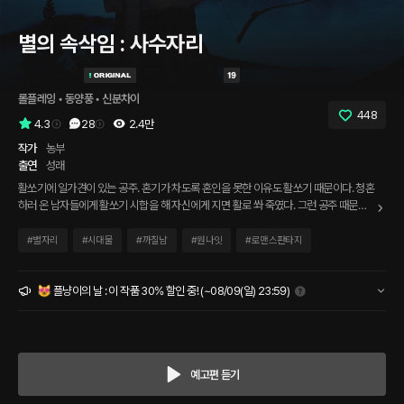
별의 속삭임 : 사수자리
롤플레잉
 • 
동양풍
 • 
신분차이
448
4.3
28
2.4만
작가
농부
출연
성래
활쏘기에 일가견이 있는 공주. 혼기가 차도록 혼인을 못한 이유도 활쏘기 때문이다. 청혼
하러 온 남자들에게 활쏘기 시합을 해 자신에게 지면 활로 쏴 죽였다. 그런 공주 때문에
아버지인 왕은 전국을 뒤져 활을 가장 잘 쏘는 남자를 데려왔고 공주와 시합을 시킨다.
하지만 남자는 혼인엔 관심이 없었다. 하지만 남자의 요구사항은 단 한 가지였는데...
#
별자리
#
시대물
#
까칠남
#
원나잇
#
로맨스판타지
😻 플냥이의 날 : 이 작품 30% 할인 중! (~08/09(일) 23:59)
예고편 듣기