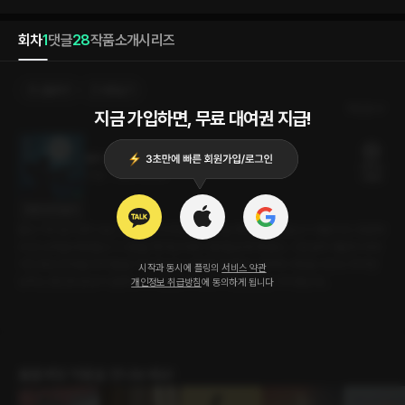
회차
1
댓글
28
작품소개
시리즈
선물하기
카트담기
최신순
지금 가입하면, 무료 대여권 지급!
별의 속삭임 : 사수자리
18플링
21분
•
2024.12.06
13플링
대사 미리보기
활쏘기에 일가견이 있는 공주. 혼기가 차도록 혼인을 못한 이유도 활쏘기 때문이다. 청혼하
러 온 남자들에게 활쏘기 시합을 해 자신에게 지면 활로 쏴 죽였다. 그런 공주 때문에 아버
지인 왕은 전국을 뒤져 활을 가장 잘 쏘는 남자를 데려왔고 공주와 시합을 시킨다. 하지만
시작과 동시에 플링의
서비스 약관
남자는 혼인엔 관심이 없었다. 하지만 남자의 요구사항은 단 한 가지였는데...
개인정보 취급방침
에 동의하게 됩니다
롤플레잉 작품을 만나보세요!