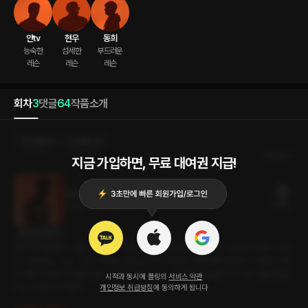
얀tv
현우
동희
능숙한

섬세한

부드러운

레슨
레슨
레슨
회차
3
댓글
64
작품소개
선물하기
선택소장
최신순
지금 가입하면, 무료 대여권 지급!
불건전한 레슨 (동희 ver)
21플링
35분
•
2024.05.14
대사 미리보기
일상이 무료했다. 그래서 시작한 PT였는데, 갈수록 트레이너 아니 그 남자가 신경이 쓰였
다. 나를 보는 그 눈. 그 눈이 때로는 견딜 수 없이 뜨겁게 느껴질 때가 있었다. 그렇다고 해
서 부담스러웠냐고 묻는다면 그건 아니었다. 다만, 큰 문제가 있다면 하나. 내가 결혼을 했
시작과 동시에 플링의
서비스 약관
다는 것 정도가 아닐까.
개인정보 취급방침
에 동의하게 됩니다