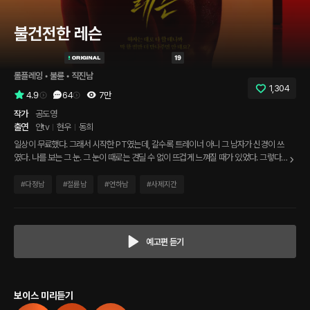
불건전한 레슨
롤플레잉
 • 
불륜
 • 
직진남
1,304
4.9
64
7만
작가
공도영
출연
얀tv
현우
동희
일상이 무료했다. 그래서 시작한 PT였는데, 갈수록 트레이너 아니 그 남자가 신경이 쓰
였다. 나를 보는 그 눈. 그 눈이 때로는 견딜 수 없이 뜨겁게 느껴질 때가 있었다. 그렇다
고 해서 부담스러웠냐고 묻는다면 그건 아니었다. 다만, 큰 문제가 있다면 하나. 내가 결
혼을 했다는 것 정도가 아닐까.
#
다정남
#
절륜남
#
연하남
#
사제지간
예고편 듣기
보이스 미리듣기