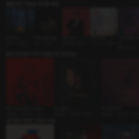
롤플레잉 작품을 만나보세요!
차박의 밤
도파민 없는 밤에
개인 비서
고백 리허설
나의 친애하는 
운명적 • 직진남
부부 • 능글남
주종관계 • BDSM
친구>연인 • 순정남
인
멜섭 • BDSM
출연성우들의 인기작품을 만나보세요!
PDF 2024 DAY 4 : Wine
토이 클래스
거기 말고 여기
롤플레잉 • 페스티벌 • 와인
롤플레잉 • 주종관계 • 연하남
롤플레잉 • 동네친구 • 마사
유저들이 함께 구매한 작품