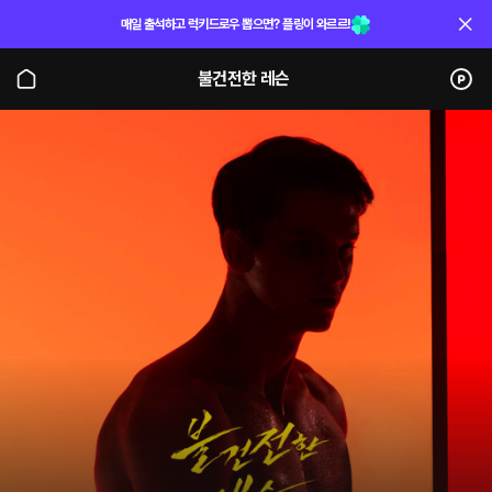
매일 출석하고 럭키드로우 뽑으면? 플링이 와르르!
불건전한 레슨