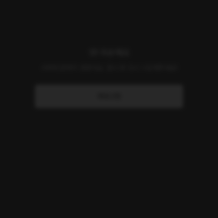
앗! 죄송해요
서버에 문제가 생겼어요. 잠시 후 다시 시도해주세요!
새로고침