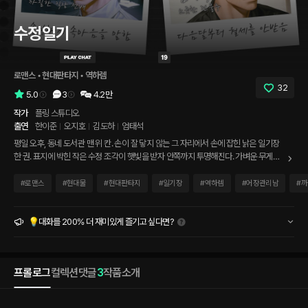
수정일기
로맨스
 • 
현대판타지
 • 
역하렘
32
5.0
3
4.2만
작가
플링 스튜디오
출연
한이준
오지호
김도하
엄태석
평일 오후, 동네 도서관 맨 위 칸. 손이 잘 닿지 않는 그 자리에서 손에 잡힌 낡은 일기장
한 권. 표지에 박힌 작은 수정 조각이 햇빛을 받자 안쪽까지 투명해진다. 가벼운 무게로
는 설명되지 않는 묘한 묵직함. 첫 페이지엔 단 한 줄. '이 일기에 누군가에 대한 문장을
쓰면, 그것이 현실이 됩니다.' 한 장을 더 넘기자 두 번째 한 줄이 따라붙는다. '주변의 네
#
로맨스
#
현대물
#
현대판타지
#
일기장
#
역하렘
#
어장관리남
#
까
사람 모두와 밤을 함께하면, 일기는 완성됩니다.' 믿기지가 않아 일기장을 덮었다 다시
펼친다. 하지만 문장은 그대로다. 누군가 손으로 쓴 흔적도 없이, 처음부터 그곳에 인쇄
되어 있던 것처럼. 내 주변엔 네 명이 있다. 거리감이 모호한 어장관리 남사친 한이준. 정
💡대화를 200% 더 재미있게 즐기고 싶다면?
체불명의 편의점 알바생 오지호. 나한테만 유독 까칠한 직장 선배 김도하. 직업도 모를
건물주 엄태석. 어느 한 사람도 내게 호락호락하지 않다. 오늘 밤, 나는 그들을 상상하며
첫 문장을 쓴다.
프롤로그
컬렉션
댓글
3
작품소개