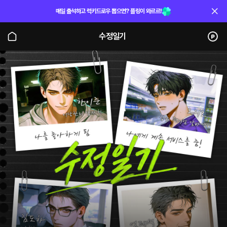
매일 출석하고 럭키드로우 뽑으면? 플링이 와르르!
수정일기