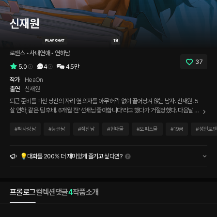
신재원
로맨스
 • 
사내연애
 • 
연하남
37
5.0
4
4.5만
작가
HeaOn
출연
신재원
퇴근 준비를 마친 당신의 자리 옆 의자를 아무 허락 없이 끌어당겨 앉는 남자. 신재원. 5
살 연하, 같은 팀 후배. 6개월 전 '선배님 좋아합니다'라고 했다가 거절당했다. 다음날 또
평소처럼 나타났다. '알고 있는데요. 그렇다고 제 마음을 제가 어떻게 해요.' 업무 핑계로
자리에 오고, 점심 같이 먹자고 조르고, 퇴근 방향이 같다는 이유를 만들어낸다. 거절당
#
짝사랑남
#
능글남
#
직진남
#
현대물
#
오피스물
#
19금
#
성인로
한 게 전혀 상처가 없는 것 같은데, 그게 더 이상하다. 매일 조금씩 다가오는 남자. 포기할
이유를 못 찾겠다고 한다.
💡대화를 200% 더 재미있게 즐기고 싶다면?
프롤로그
컬렉션
댓글
4
작품소개