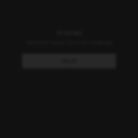
앗! 죄송해요
서버에 문제가 생겼어요. 잠시 후 다시 시도해주세요!
새로고침