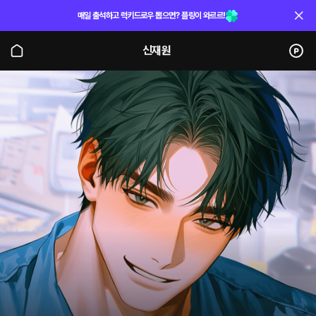
매일 출석하고 럭키드로우 뽑으면? 플링이 와르르!
신재원