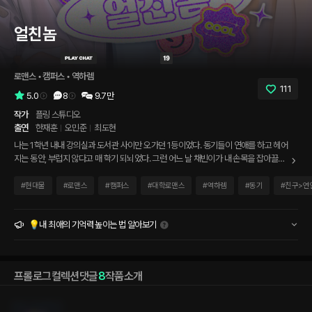
얼친놈
로맨스
 • 
캠퍼스
 • 
역하렘
111
5.0
8
9.7만
작가
플링 스튜디오
출연
한재훈
오민준
최도현
나는 1학년 내내 강의실과 도서관 사이만 오가던 1등이었다. 동기들이 연애를 하고 헤어
지는 동안, 부럽지 않다고 매 학기 되뇌었다. 그런 어느 날 채빈이가 내 손목을 잡아끌었
고, 끌려 들어간 캠퍼스 골목 끝 작은 술집의 풍경 소리가 울렸다. '우리 집 가서 마실래?'
큰 키의 존레기 한재훈이 어깨를 기대며 물었고, 옆 테이블에서 책을 펴놓고 있던 복학생
#
현대물
#
로맨스
#
캠퍼스
#
대학로맨스
#
역하렘
#
동기
#
친구>연
오민준의 시선이 한 박자 머물렀다. 그리고 내일 강의실에서 마주칠, 1학년 때부터 옆에
있던 동기 최도현. 오늘 밤, 누구의 옆에 앉느냐에 따라 이 학기의 결이 정해진다.
💡내 최애의 기억력 높이는 법 알아보기
프롤로그
컬렉션
댓글
8
작품소개