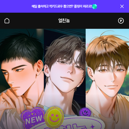
매일 출석하고 럭키드로우 뽑으면? 플링이 와르르!
얼친놈