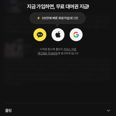
얼친놈
지금 가입하면, 무료 대여권 지급!
롤플레잉 • 캠퍼스물 • 직진남
성국대에서 소문난 잘생긴 바람둥이 ‘존레기’와, 공부만 하며 연애 경험이 전무한 내가 대학가 술자리
에서 우연히 마주친다. 소문 때문에 불편해하던 나는 의외로 담백하고 직설적인 그의 태도에 조금씩
흔들린다. 술자리 이후 자연스럽게 그의 자취방으로 이어진 우리는 다양한 주제로 대화를 나누었고,
이내 격렬하면서도 진심 어린 순간들이 오가기 시작했다.
얼친놈
시작과 동시에 플링의
서비스 약관
로맨스 • 캠퍼스 • 역하렘
개인정보 취급방침
에 동의하게 됩니다
나는 1학년 내내 강의실과 도서관 사이만 오가던 1등이었다. 동기들이 연애를 하고 헤어지는 동안, 부
럽지 않다고 매 학기 되뇌었다. 그런 어느 날 채빈이가 내 손목을 잡아끌었고, 끌려 들어간 캠퍼스 골
목 끝 작은 술집의 풍경 소리가 울렸다. '우리 집 가서 마실래?' 큰 키의 존레기 한재훈이 어깨를 기대
며 물었고, 옆 테이블에서 책을 펴놓고 있던 복학생 오민준의 시선이 한 박자 머물렀다. 그리고 내일
강의실에서 마주칠, 1학년 때부터 옆에 있던 동기 최도현. 오늘 밤, 누구의 옆에 앉느냐에 따라 이 학기
의 결이 정해진다.
플링