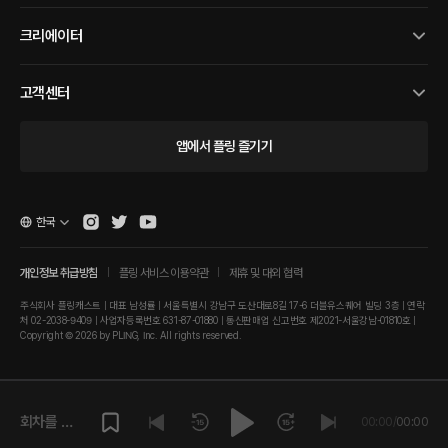
크리에이터
고객센터
앱에서 플링 즐기기
한국
개인정보 취급방침
플링 서비스 이용약관
제휴 및 대외 협력
주식회사 플링캐스트 | 대표 남성률 | 서울특별시 강남구 도산대로8길 17-6 더블유스퀘어 빌딩 3층 | 연락
처 02-2038-9409 | 사업자등록번호 631-87-01880 | 통신판매업 신고번호 제2021-서울강남-01810호 |
Copyright © 2026 by PLING, Inc. All rights reserved.
회차를 재
00:00
/
00:00
생해주세