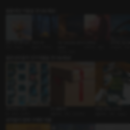
롤플레잉 작품을 만나보세요!
문득, 네가 생각났어
차박의 밤
We Celebrate [RE:M
다 할게요
방학에도 출근
연인 • 다정남
운명적 • 직진남
aster]
사제지간 • 멜섭
사내연애 • 다
기념일 • 부부
출연성우들의 인기작품을 만나보세요!
쉐어 하우스 Vol.1
코스롤플레이
하라는 공부는 안 하고
BL • 동거 • 드라마
롤플레잉 • 연인 • 코스프레
롤플레잉 • 연인 • 능글남
유저들이 함께 구매한 작품