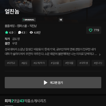
얼친놈
롤플레잉
 • 
캠퍼스물
 • 
직진남
779
4.9
43
4.8만
작가
공도영
출연
우영
성국대에서 소문난 잘생긴 바람둥이 ‘존레기’와, 공부만 하며 연애 경험이 전무한 내가
대학가 술자리에서 우연히 마주친다. 소문 때문에 불편해하던 나는 의외로 담백하고 직
설적인 그의 태도에 조금씩 흔들린다. 술자리 이후 자연스럽게 그의 자취방으로 이어진
우리는 다양한 주제로 대화를 나누었고, 이내 격렬하면서도 진심 어린 순간들이 오가기
#
대학교
#
술집
#
오해/착각
#
일상물
#
현대물
#
대학생
#
원나잇
시작했다.
예고편 듣기
회차
2
댓글
43
작품소개
시리즈