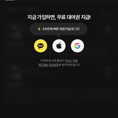
선물하기
선택소장
최신순
지금 가입하면, 무료 대여권 지급!
얼친놈 : 2화 (완)
22플링
26분
•
2025.09.04
대사 미리보기
어쩌다 보니 그의 자취방에서 술을 더 마시게 되었다. 그는 내가 자신의 이상형이라더니, 갑
자기 입을 맞췄다. 그에 나 역시 지지 않고 받아쳤다. “이제 안 멈출 거야. 아니, 못 멈춰.”
시작과 동시에 플링의
서비스 약관
개인정보 취급방침
에 동의하게 됩니다
얼친놈 : 1화
8플링
10분
•
2025.09.04
대사 미리보기
장학금을 노리느라 남들 다 한다는 연애 한 번 해 본 적 없다. 그런 나의 이상형은 ‘잘생긴 얼
굴’. 그런 얘길 하고 있는데, 거짓말처럼 학교의 유명인사인 그가 등장했다. 그리곤 내게 말
했다. “같이 술 마실래?”