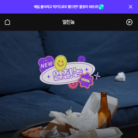
매일 출석하고 럭키드로우 뽑으면? 플링이 와르르!
얼친놈