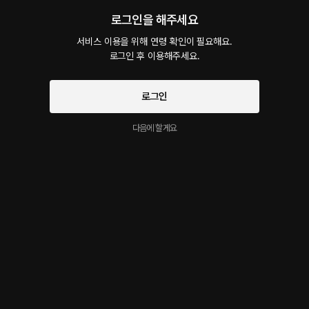
야근 시켜서 시무룩한 멍멍이 회사에서 달래기
30플링
25분
•
2023.06.04
로그인을 해주세요
회사에서 큰 프로젝트를 날려 먹은 강아지를 사람들이 보는 앞에서 혼내고 야근을 시킨 후
서비스 이용을 위해 연령 확인이 필요해요.

사무실로부른다.사무실에서 달래주다 사람들의 눈치를 보며 돌려보낸다.야근 하고 있는
로그인 후 이용해주세요.
강아지가 걱정돼서 회사로 찾아온 주인님..열심히 했으니까 상을 달라는 강아지....
로그인
친구에게 간호 받다가 꼴려서
30플링
27분
•
2023.06.03
다음에 할게요
'거기서 말해 너도 감기 걸려 ' 몸도 가누지 못하고 힘들어 하는 남사친을 대신해서 부엌에
서 약을 가져다준다.'야 갈때 불 좀 끄고 가 ' 남사친 이 잠든 줄 알고 뽀뽀하는 여사친 그때
남사친이 눈을 뜨는데....
골목길 미듣
무료
5분
•
2023.06.02
퇴근 후 수차례 전화를 했지만 받지 않는 여자친구, 오해를 풀기 위해 여자친구의 회사를 찾
아가 골목길로 끌고 간다. 이성이 돌아온 남자친구는 사과하며 여자친구와의 오해를 풀고
사랑을 지키기 위해 노력하는데...