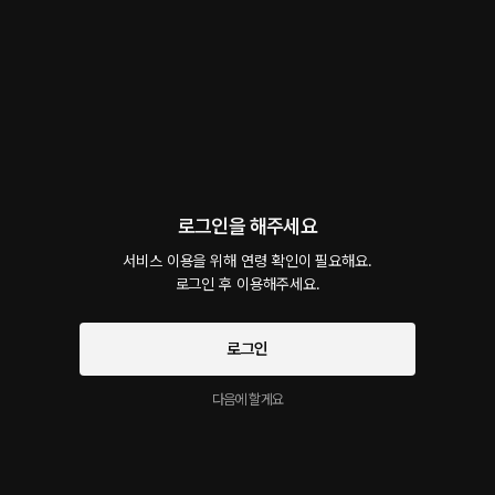
회차
2
댓글
0
작품소개
선물하기
선택소장
최신순
지금 가입하면, 무료 대여권 지급!
그 대공의 취향
25플링
17분
•
2023.02.09
로그인을 해주세요
이제 그의 취향을 알게 되었다. 단 둘이 있을 때 만큼은 자신을 거칠게 다뤄도 좋다는 허락
서비스 이용을 위해 연령 확인이 필요해요.

까지 맡게 되었고 이어서 그와 함께 뜨거운 스킨십을 하게 되며 길들이게 된다. 한 나라의
로그인 후 이용해주세요.
최고 권력자를 무너 뜨리는 재미도 느낄 수 있었는데 그 순간 무슨 부탁이든 들어주겠다며
나를 시험해보는데..
시작과 동시에 플링의
서비스 약관
개인정보 취급방침
에 동의하게 됩니다
로그인
마조히스트 대공의 비밀
25플링
12분
•
2023.02.09
다음에 할게요
전쟁에 실패하고 강대국에게 잡혀가 포로로 끌려간 와중에 나를 따로 보고 싶다는 청이 들
어오게 되었고 처음 보는, 그것도 한 나라의 최대 권력자를 봐야 하는 긴장감을 가지게 된
다. 그러다가 점점 그의 비밀에 대해 알고 있는 것 중에 하나를 알려주게 되는데 마조히스트