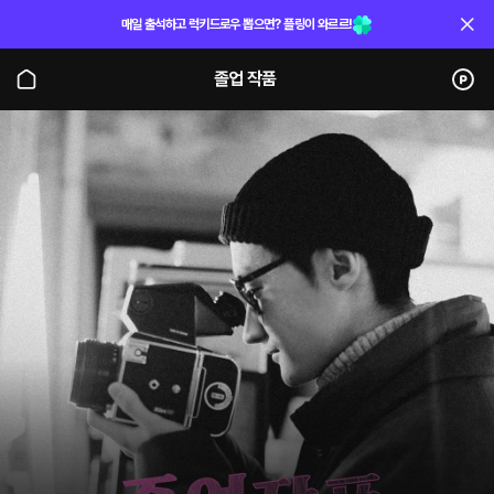
매일 출석하고 럭키드로우 뽑으면? 플링이 와르르!
졸업 작품