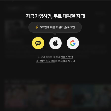
선물하기
카트담기
최신순
지금 가입하면, 무료 대여권 지급!
졸업 작품
18플링
25분
•
2023.01.19
대사 미리보기
오랜 시간, 도현을 짝사랑해온 하림. 마음을 전하기는커녕 친구로 지내는 것도 힘들다. 어느
날 도현의 졸업 작품을 위해 사진 모델을 해달라는 제안을 받은 하림. 당연히 하림은 단칼에
거절하지만, 끝없는 도현의 회유에 결국 그를 따라 스튜디오로 들어서는데...
시작과 동시에 플링의
서비스 약관
개인정보 취급방침
에 동의하게 됩니다
BL 작품을 만나보세요!
어서오세요, 오메가
내 동기의 성적&취향
친구 탈출
In 형
하절기