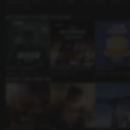
난임 클리닉입니다
미인공 • SM
연인 • 방탈출
원나잇 • 미남공
소꿉친구 • 집
오메가버스 • 다공일
수
출연성우들의 인기작품을 만나보세요!
트라우마 : 시간을 넘어서
백만 축하해 플링! : 오리지널 성우
북카페 프로포즈
롤플레잉 • 회귀물 • 상처남
ASMR • 백만 • 축전
롤플레잉 • 사내연애 • 직진
유저들이 함께 구매한 작품