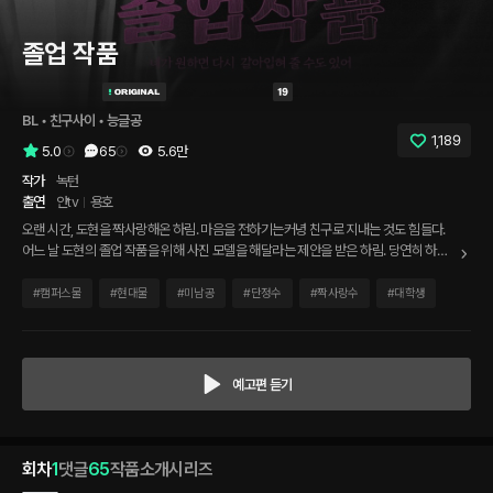
졸업 작품
BL
 • 
친구사이
 • 
능글공
1,189
5.0
65
5.6만
작가
녹턴
출연
얀tv
용호
오랜 시간, 도현을 짝사랑해온 하림. 마음을 전하기는커녕 친구로 지내는 것도 힘들다.
어느 날 도현의 졸업 작품을 위해 사진 모델을 해달라는 제안을 받은 하림. 당연히 하림
은 단칼에 거절하지만, 끝없는 도현의 회유에 결국 그를 따라 스튜디오로 들어서는데... *
백도현(공) 역 : 얀tv 송하림(수) 역 : 용호
#
캠퍼스물
#
현대물
#
미남공
#
단정수
#
짝사랑수
#
대학생
예고편 듣기
회차
1
댓글
65
작품소개
시리즈