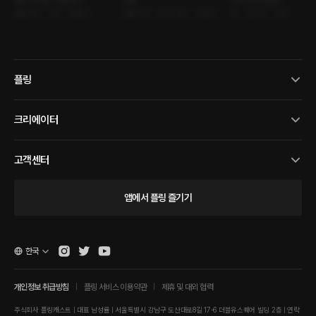
별의 속삭임 : 처녀자리
서른
미드나이트 블루
롤플레잉 • 연인 • 절륜남
롤플레잉 • 친구>연인 • 능글남
BL • 원나잇 • 서핑
플링
크리에이터
고객센터
앱에서 플링 즐기기
한국
개인정보 취급방침
플링 서비스 이용약관
제휴 및 대외 협력
주식회사 플링캐스트 | 대표 남성률 | 서울특별시 강남구 도산대로8길 17-6 더블유스퀘어 빌딩 2층 | 연락