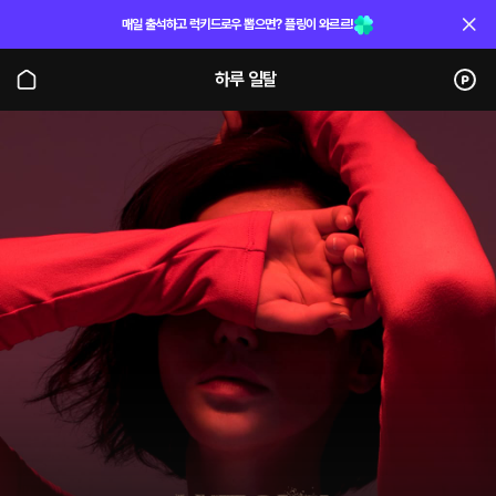
매일 출석하고 럭키드로우 뽑으면? 플링이 와르르!
하루 일탈