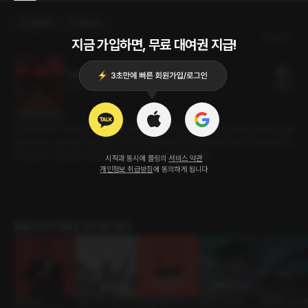
선물하기
카트담기
최신순
지금 가입하면, 무료 대여권 지급!
하루 일탈
20플링
26분
•
2024.08.20
대사 미리보기
[<하루 일과> 후속작] 남편이 출장을 떠나고 난 약속 장소로 향한다. 호텔에 도착해 방으로
향하며 나는 다시 한번 생각한다. 우리의 안전어와 우리의 룰. 우리가 정한 첫 번째 룰은 '방
에 들어오기 전엔 옷부터 탈의해야 한다.' 그리고 난 방문을 연다.
시작과 동시에 플링의
서비스 약관
개인정보 취급방침
에 동의하게 됩니다
롤플레잉 작품을 만나보세요!
개인 비서
오늘, 휴가 나온 그 사
당신의 애정 방식 : 도
울어도 되는 날
방학에도 출근