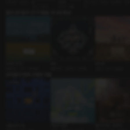
주종관계 • BDSM
람
미넌트
친구>연인 • 착한남
사내연애 • 다
연인 • 다정남
BDSM • 멜돔
자
출연성우들의 인기작품을 만나보세요!
오래된 일기장
종놈
썸 & 썸
롤플레잉 • 친구 • 짝사랑남
롤플레잉 • 신분차이 • 동양풍
로맨스 • 친구 • 달달물
유저들이 함께 구매한 작품
굿홀리데이 섹스
마일하이클럽
별의 속삭임 : 처녀자리