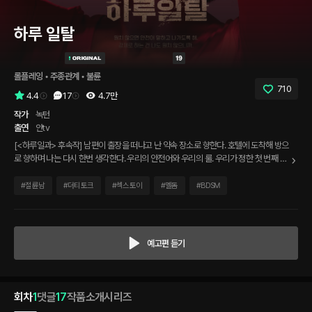
하루 일탈
롤플레잉
 • 
주종관계
 • 
불륜
710
4.4
17
4.7만
작가
녹턴
출연
얀tv
[<하루일과> 후속작] 남편이 출장을 떠나고 난 약속 장소로 향한다. 호텔에 도착해 방으
로 향하며 나는 다시 한번 생각한다. 우리의 안전어와 우리의 룰. 우리가 정한 첫 번째 룰
은 '방에 들어오기 전엔 옷부터 탈의해야 한다.' 그리고 난 방문을 연다.
#
절륜남
#
더티토크
#
섹스토이
#
멜돔
#
BDSM
예고편 듣기
회차
1
댓글
17
작품소개
시리즈