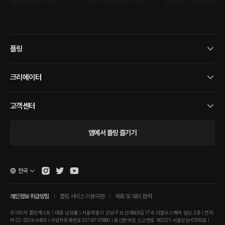
롤플레잉 • 연인 • 휴일
로맨스 • 롤플레잉 • GL/BL
롤플레잉 • 연인 • 절륜남
플링
크리에이터
고객센터
앱에서 플링 즐기기
한국
개인정보 취급방침
플링 서비스 이용약관
제휴 및 대외 협력
주식회사 플링캐스트 | 대표 남성률 | 서울특별시 강남구 도산대로8길 17-6 더블유스퀘어 빌딩 2층 | 연락
처 02-2039-9409 | 사업자등록번호 631-87-01880 | 통신판매업 신고번호 제2021-서울강남-01810호 |