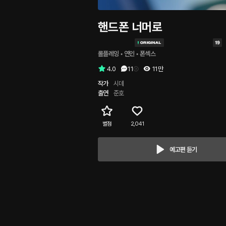
핸드폰 너머로
롤플레잉
 • 
연인
 • 
폰섹스
4.0
11
11만
작가
시데
출연
준호
별점
2,041
예고편 듣기