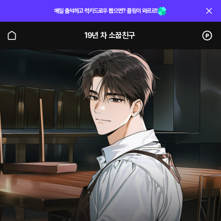
매일 출석하고 럭키드로우 뽑으면? 플링이 와르르!
19년 차 소꿉친구