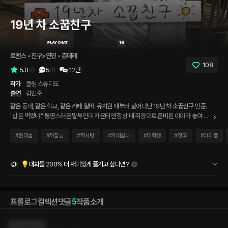
19년 차 소꿉친구
로맨스
 • 
친구>연인
 • 
츤데레
108
5.0
5
12만
작가
플링 스튜디오
출연
김민준
같은 동네, 같은 학교, 같은 카페 알바. 유치원 때부터 붙어다닌 19년 차 소꿉친구 민준.
"밥은 먹었냐." 퉁명스러운 말투인데 카운터엔 항상 내 취향으로 준비된 아아가 놓여 있
다. 그런데 오늘, 단골손님이 내 번호를 물었다. 그리고... 민준의 표정이 확 변한다.
#
현대물
#
까칠남
#
짝사랑
#
카페알바
#
대학생
#
창고
#
야외플
💡대화를 200% 더 재미있게 즐기고 싶다면?
프롤로그
컬렉션
댓글
5
작품소개