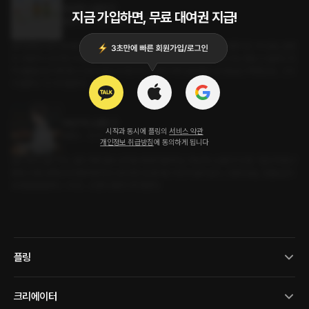
19년차 소꿉친구
지금 가입하면, 무료 대여권 지급!
롤플레잉 • 친구>연인 • 츤데레남
휴무일에도 내가 알바를 하고 있는 카페로 찾아온 그녀. 매번 그랬듯 놀리며 대했지만, 속으로는 설렜
다. 19년이나 친구로 지내면서 이런 감정을 숨겨왔다. 창고에 둘이 남게 되자 더는 참을 수 없었다. 차
마 얼굴을 보고 얘기할 수 없어 문을 사이에 두고 그동안 꾹꾹 눌러왔던 내 마음을 고백했는데... 그녀
가 말했다. '드디어 들었네.'
19년 차 소꿉친구
시작과 동시에 플링의
서비스 약관
로맨스 • 친구>연인 • 츤데레
개인정보 취급방침
에 동의하게 됩니다
같은 동네, 같은 학교, 같은 카페 알바. 유치원 때부터 붙어다닌 19년 차 소꿉친구 민준. "밥은 먹었냐."
퉁명스러운 말투인데 카운터엔 항상 내 취향으로 준비된 아아가 놓여 있다. 그런데 오늘, 단골손님이
내 번호를 물었다. 그리고... 민준의 표정이 확 변한다.
플링
크리에이터