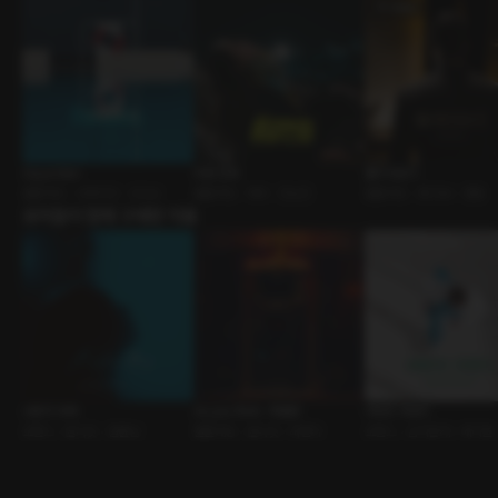
Aqua Man
취중 전화
폴리아모리
롤플레잉 • 사제지간 • 조신남
롤플레잉 • 재회 • 전남친
롤플레잉 • BDSM • 멜돔
유저들이 함께 구매한 작품
사랑의 부재
As you Wish : 특별판
어바웃 프렌즈
로맨스 • 원나잇 • 절륜남
롤플레잉 • 원나잇 • 바텐더
로맨스 • 삼각관계 • 메디컬