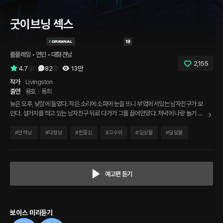
굿이브닝 섹스
롤플레잉
 • 
연인
 • 
대형견남
2,155
4.7
82
13만
작가
Livingston
출연
용호
동희
늦은 오후, 낮잠에 들었다. 작은 소리에 소파에 눈을 뜨니 부엌에 서있는 남자친구가 보
인다. 설거지를 하고 있는 남자친구 뒤로 다가가 그를 끌어안았다. 저녁에 나랑 놀기 위
해서 미리 집안일을 해둔 거라는데, 저녁에 나랑 뭘 하고 싶었던 걸까? 그리고 그 놀이는
꼭 저녁에만 할 수 있는 걸까?
#
연하남
#
다정남
#
씬중심
#
고수위
#
일상물
#
달달물
예고편 듣기
보이스 미리듣기