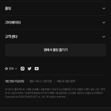
플링
크리에이터
고객센터
앱에서 플링 즐기기
한국
개인정보 취급방침
플링 서비스 이용약관
제휴 및 대외 협력
주식회사 플링캐스트 | 대표 남성률 | 서울특별시 강남구 도산대로8길 17-6 더블유스퀘어 빌딩 2층 | 연락
처 02-2039-9409 | 사업자등록번호 631-87-01880 | 통신판매업 신고번호 제2021-서울강남-01810호 |
Copyright © 2026 PLINGCAST co., ltd. All rights reserved.