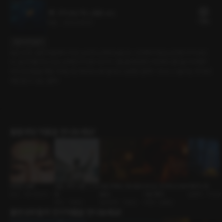
굿이브닝 섹스 (용호 ver)
17플링
19분
•
2023.06.01
대사 미리보기
늦은 오후, 낮잠에 들었다. 작은 소리에 소파에 눈을 뜨니 부엌에 서있는 남자친구가 보인
다. 설거지를 하고 있는 남자친구 뒤로 다가가 그를 끌어안았다. 저녁에 나랑 놀기 위해서
미리 집안일을 해둔 거라는데, 저녁에 나랑 뭘 하고 싶었던 걸까? 그리고 그 놀이는 꼭 저녁
에만 할 수 있는 걸까?
롤플레잉 작품을 만나보세요!
어려진 오빠
오늘, 휴가 나온 그 사
비밀 주파수 69.999
우리는 친구라고 부르
차박의 밤
연인 • 바디체인지
람
MHz
기로 했다
운명적 • 직진남
연인 • 다정남
낯선남자 • 다정남
FWB • 절륜남
출연성우들의 인기작품을 만나보세요!