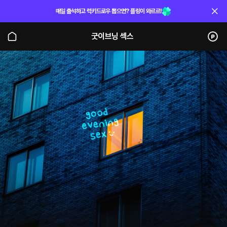
매일 출석하고 럭키드로우 뽑으면? 플링이 와르르!
굿이브닝 섹스