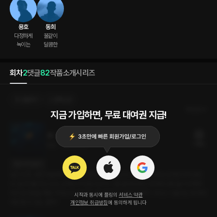
용호
동희
다정하게

꿀같이

녹이는
달콤한
회차
2
댓글
82
작품소개
시리즈
선물하기
선택소장
최신순
지금 가입하면, 무료 대여권 지급!
굿이브닝 섹스 (동희 ver)
17플링
19분
•
2023.11.14
대사 미리보기
늦은 오후, 낮잠에 들었다. 작은 소리에 소파에 눈을 뜨니 부엌에 서있는 남자친구가 보인
다. 설거지를 하고 있는 남자친구 뒤로 다가가 그를 끌어안았다. 저녁에 나랑 놀기 위해서
미리 집안일을 해둔 거라는데, 저녁에 나랑 뭘 하고 싶었던 걸까? 그리고 그 놀이는 꼭 저녁
시작과 동시에 플링의
서비스 약관
에만 할 수 있는 걸까?
개인정보 취급방침
에 동의하게 됩니다