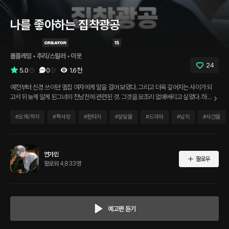
나를 좋아하는 집착광공
롤플레잉
 • 
추리/스릴러
 • 
이웃
24
5.0
0
1.6천
예전부터 신경 쓰이던 옆집 여자에게 말을 걸어 보았다. 그리고 더욱 깊어지는 사이가 되
고서 뒤늦게 알게 된그녀의 전남친에 관련된 것. 그것을 모조리 없애버리고 싶었다. 하지
만 눈 뜨고 정신을 차린 뒤의 현실은 더욱 비참했다.
#
오해/착각
#
짝사랑
#
판타지
#
달달물
#
드라마
#
납치
#
사건물
연가민
팔로우
팔로워 4,833명
예고편 듣기