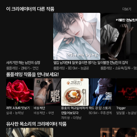
이 크리에이터의 다른 작품
더보기
사귀기만 하는 남친의 심정
옆집 남자한테 잘못 걸리면 생기는 일
이별한 전남친의 집착
롤플레잉 • 권태기 • 연인
롤플레잉 • BDSM • 능글공
롤플레잉 • 소유욕/질투 • 
롤플레잉 작품을 만나보세요!
래혁 ASMR 맛보기
비상계단
용호의 먹고싶어져서
하드 강.압 스토리
Trigger
실내 • 능력남
비상계단 • 우연
만들어보았다
BDSM • 주종관계
달달물 • 능글남
자취방 • 다정남
유사한 목소리의 크리에이터 작품