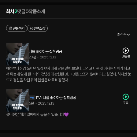
회차
2
댓글
0
작품소개
선물하기
선택소장
최신순
나를 좋아하는 집착광공
30플링
20분
•
2025.12.13
예전부터 신경 쓰이던 옆집 여자에게 말을 걸어 보았다. 그리고 더욱 깊어지는 사이가 되고
서 뒤늦게 알게 된그녀의 전남친에 관련된 것. 그것을 모조리 없애버리고 싶었다. 하지만 눈
뜨고 정신을 차린 뒤의 현실은 더욱 비참했다.
PV : 나를 좋아하는 집착광공
무료
5분
•
2025.12.13
풀버전은 해당 앨범에서 들을 수 있습니다💜