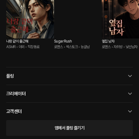
나랑 같이 출근해
Sugar Rush
옆집 남자
ASMR • 야외 • 직장동료
로맨스 • 섹스토크 • 능글남
로맨스 • 자취방 • 낯선남자
플링
크리에이터
고객센터
앱에서 플링 즐기기