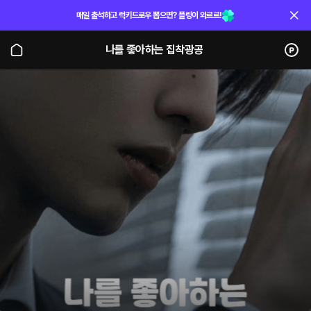
매일 출석하고 럭키드로우 뽑으면? 플링이 와르르!
나를 좋아하는 집착광공