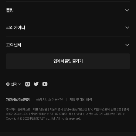
플링
크리에이터
고객센터
앱에서 플링 즐기기
한국
개인정보 취급방침
플링 서비스 이용약관
제휴 및 대외 협력
주식회사 플링캐스트 | 대표 남성률 | 서울특별시 강남구 도산대로8길 17-6 더블유스퀘어 빌딩 2층 | 연락
처 02-2039-9409 | 사업자등록번호 631-87-01880 | 통신판매업 신고번호 제2021-서울강남-01810호 |
Copyright © 2026 PLINGCAST co., ltd. All rights reserved.