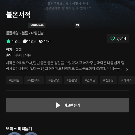
불온서적
롤플레잉
 • 
불륜
 • 
대형견남
2,044
4.8
113
11만
작가
셀셀
출연
동희
얀tv
시작은 어려웠으나, 한번 붙은 불은 걷잡을 수 없었다. 그 애가 주는 쾌락은 나를 쉽게 함
락시켰다. 남편이 있다는 건, 그 애에게도 나에게도 별로 중요하지 않았다. 우리는 몸을
탐했고, 사랑을 갈구했으며, 서로를 구원했다. 하지만 이런 일탈은 짧게 허용되었을 뿐이
다. 오늘, 나는 결국 그 애에게 이별을 이야기 한다. 위험한 관계의 끝을 위해서.
#
현대물
#
나쁜여자
#
순정남
#
절륜남
#
연하남
#
씬중심
#
카섹스
예고편 듣기
보이스 미리듣기