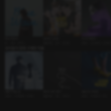
Blue Wave
남사친+남사친
미스터 체인지
BL • 연인 • 폰섹스
롤플레잉 • 친구 • 쓰리썸
로맨스 • 인외존재 • 인큐버
유저들이 함께 구매한 작품
대표가 하는 일
메이드 바이 래더
낯설고도 익숙한
로맨스 • 사내연애 • 능력남
롤플레잉 • 연인 • 연하남
로맨스 • 주종관계 • SM