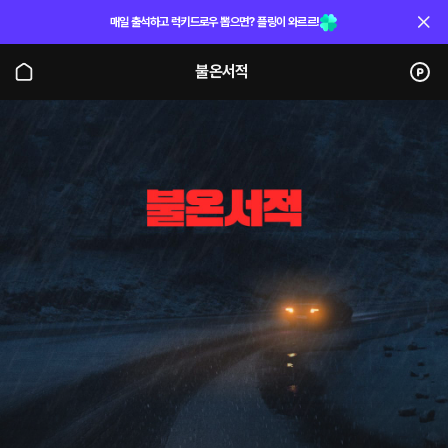
매일 출석하고 럭키드로우 뽑으면? 플링이 와르르!
불온서적