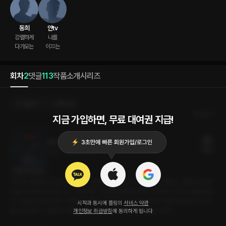
동희
얀tv
강렬하게

나를

다가오는
이끄는
회차
2
댓글
113
작품소개
시리즈
선물하기
선택소장
최신순
지금 가입하면, 무료 대여권 지급!
불온서적 (얀tv ver)
18플링
21분
•
2023.10.19
대사 미리보기
시작은 어려웠으나, 한번 붙은 불은 걷잡을 수 없었다. 그 애가 주는 쾌락은 나를 쉽게 함락
시켰다. 남편이 있다는 건, 그 애에게도 나에게도 별로 중요하지 않았다. 우리는 몸을 탐했
고, 사랑을 갈구했으며, 서로를 구원했다. 하지만 이런 일탈은 짧게 허용되었을 뿐이다. 오
시작과 동시에 플링의
서비스 약관
늘, 나는 결국 그 애에게 이별을 이야기 한다. 위험한 관계의 끝을 위해서.
개인정보 취급방침
에 동의하게 됩니다