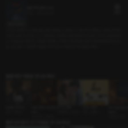
불온서적 (동희 ver)
18플링
21분
•
2023.02.04
대사 미리보기
시작은 어려웠으나, 한번 붙은 불은 걷잡을 수 없었다. 그 애가 주는 쾌락은 나를 쉽게 함락
시켰다. 남편이 있다는 건, 그 애에게도 나에게도 별로 중요하지 않았다. 우리는 몸을 탐했
고, 사랑을 갈구했으며, 서로를 구원했다. 하지만 이런 일탈은 짧게 허용되었을 뿐이다. 오
늘, 나는 결국 그 애에게 이별을 이야기 한다. 위험한 관계의 끝을 위해서.
롤플레잉 작품을 만나보세요!
N번째 다이어트
비밀 주파수 69.999
웃기는 짬뽕
잘 못 사줬어
We Celebrate [
연인 • 다정남
MHz
사내연애 • 능글남
연인 • 겜돌이
aster]
낯선남자 • 다정남
기념일 • 부부
출연성우들의 인기작품을 만나보세요!