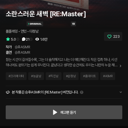
소란스러운 새벽 [RE:Master]
롤플레잉
 • 
연인
 • 
다정남
223
5.0
21
1.6만
작가
승후ASMR
출연
승후ASMR
참는 시간이 길어질수록, 그는 더 솔직해지고 나는 더 예민해진다. 작은 접촉 하나, 시선
하나에도 분위기는 쉽게 무너진다. 끝났다고 생각한 순간에도 우리는 나란히 누운 채 다
시 묻는다. 뭐가 제일 좋았는지, 언제부터 이렇게 서로를 의식하게 됐는지. 그러다 보면
또 다른 밤이 시작된다. 장난처럼, 우연처럼, 아무 일 아닌 척, 소란스럽게.
#
크리에이터
#
능글남
#
직진남
#
순정남
#
홈데이트
#
ASMR
본 작품은 승후ASMR의 [RE:Master] 버전입니다.
예고편 듣기