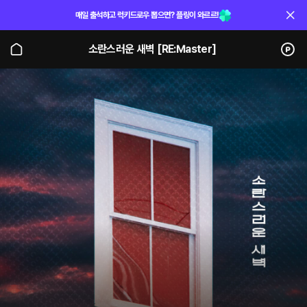
매일 출석하고 럭키드로우 뽑으면? 플링이 와르르!
소란스러운 새벽 [RE:Master]