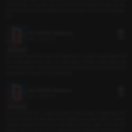
가까워지고, 밀고 당기던 경계는 어느 순간 무너진다. 밤이 깊어질수록 말은 줄고, 숨과 체
온만 남는다. 끝나고 나서는 서로를 끌어안고 웃으며 묻는다. 오늘, 어떤 순간이 제일 좋았
는지.
소란스러운 새벽 2 [RE:Master]
31플링
25분
•
2026.01.23
대사 미리보기
모든 게 끝난 뒤에도 우리는 나란히 누워 여운을 나눈다. 그는 방금의 순간들이 얼마나 좋았
는지 하나씩 떠올리고, 우리는 뭐가 가장 기억에 남았는지, 언제부터 서로를 그렇게 의식했
는지 이야기한다. 이미 가라앉았어야 할 분위기는 좀처럼 사라지지 않고, 결국 끝났다고 생
각한 순간조차 아직 끝난 게 아니라는 걸 깨닫는다.
소란스러운 새벽 1 [RE:Master]
31플링
26분
•
2026.01.23
대사 미리보기
참는 시간이 길어질수록, 그는 점점 더 솔직해진다. 힘들다고 말하다가 “뽀뽀만 해달라”며
다가오고, 작은 접촉 하나에도 분위기는 빠르게 변한다. 우리는 서로가 얼마나 기다려왔는
지를 자연스럽게 확인하게 된다. 조심스러운 대화는 곧 깊어지고, 감정도 거리도 빠르게 가
까워진다. 모든 게 지나간 뒤, 남는 건 조용한 숨결과 체온. 오래 참았던 만큼, 쉽게 끝나지