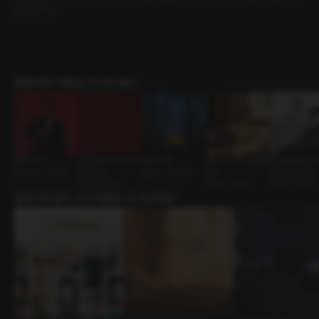
않는 밤이다.
롤플레잉 작품을 만나보세요!
개인 비서
너 나 절대 못 보내 [R
차박의 밤
성감 마사지 [RE:Mast
난 대공도 좋고 
주종관계 • BDSM
E:Master]
운명적 • 직진남
er]
도 좋단 말이야
ASMR • 집착남
ASMR • 능글남
역하렘 • 로판
출연성우들의 인기작품을 만나보세요!