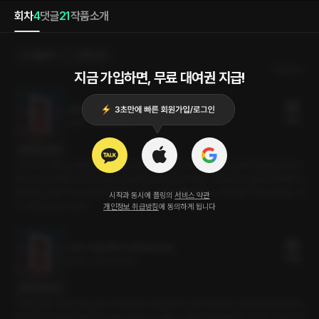
회차
4
댓글
21
작품소개
선물하기
선택소장
최신순
지금 가입하면, 무료 대여권 지급!
소란스러운 새벽 4 [RE:Master]
31플링
29분
•
2026.01.23
대사 미리보기
그리고 또 다른 밤. 화장실에 가려던 나를 그가 유심히 바라보다, 결국 혼자 있었던 걸 알아
차린다. 장난처럼 시작된 질문은 곧 솔직한 고백으로 바뀌고, 기다렸던 시간들이 한꺼번에
쏟아진다. 결국 우리는 멈추지 못하고 다시 서로에게로 향한다. 우연처럼 시작된 순간은, 다
시작과 동시에 플링의
서비스 약관
시 이어지는 밤이 된다.
개인정보 취급방침
에 동의하게 됩니다
소란스러운 새벽 3 [RE:Master]
31플링
30분
•
2026.01.23
대사 미리보기
“진짜 안 할 거야?”라는 말로 시작된 밤도 마찬가지다. 하지 않겠다고 선을 긋던 말과 달리,
시선과 작은 접촉에 분위기는 계속 흔들린다. 멈춘다, 괜찮다 말하면서도 우리는 조금씩 더