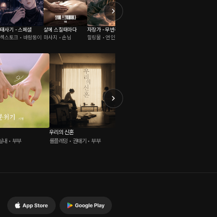
태사기 - 스페셜
살에 스칠때마다
자장가 - 무반주
무료 설렘 롤플레이
청령의 커버곡
섹스토크 • 바람둥이
마사지 • 손님
힐링물 • 연인
달달물 • 연인
스튜디오 • 다정남
우리의 신혼
옆집 남자
홈캠 : 
실내 • 부부
롤플레잉 • 권태기 • 부부
로맨스 • 자취방 • 낯선남자
ASMR •