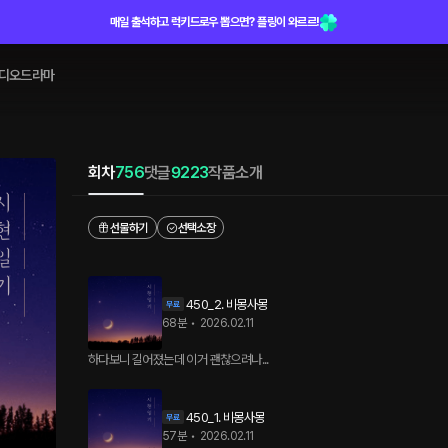
매일 출석하고 럭키드로우 뽑으면? 플링이 와르르!
디오드라마
회차
756
댓글
9223
작품소개
선물하기
선택소장
450_2. 비몽사몽
68분
•
2026.02.11
하다보니 길어졌는데 이거 괜찮으려나...
450_1. 비몽사몽
57분
•
2026.02.11