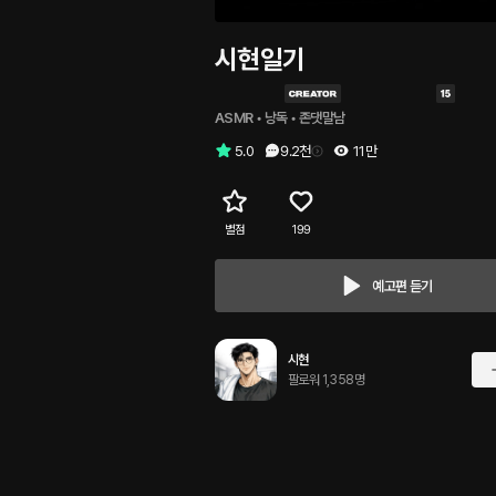
시현일기
ASMR
 • 
낭독
 • 
존댓말남
5.0
9.2천
11만
별점
199
예고편 듣기
시현
팔로워 1,358명