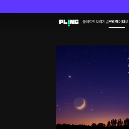
플레이챗
오리지널
크리에이터
오