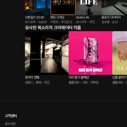
시현일기 2026
엔딩 크레딧
Derek Life
용호의 다이어리
오디오북 • 능글남
이벤트 • 주인손님
오디오북 • 연인
일상물 • 손님
유사한 목소리의 크리에이터 작품
장거리 연애
미리 듣기 셀렉션
신혼 분위기
로맨스 • 통화 • 연인
롤플레잉 • 야외 • 계략공
롤플레잉 • 
고객센터
공지사항