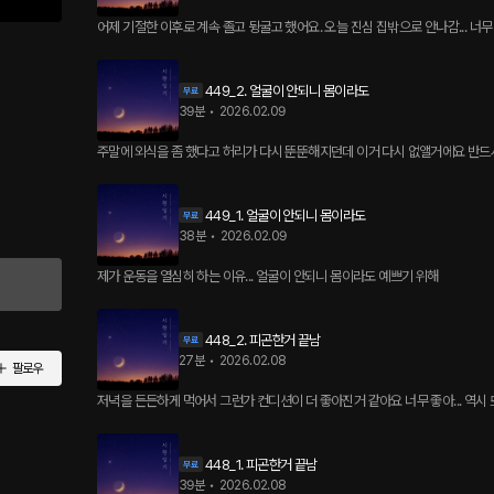
어제 기절한 이후로 계속 졸고 뒹굴고 했어요. 오늘 진심 집밖으로 안나감... 너무
449_2. 얼굴이 안되니 몸이라도
39분
•
2026.02.09
주말에 외식을 좀 했다고 허리가 다시 뚠뚠해지던데 이거 다시 없앨거에요 반드시.
449_1. 얼굴이 안되니 몸이라도
38분
•
2026.02.09
제가 운동을 열심히 하는 이유... 얼굴이 안되니 몸이라도 예쁘기 위해
448_2. 피곤한거 끝남
27분
•
2026.02.08
팔로우
저녁을 든든하게 먹어서 그런가 컨디션이 더 좋아진거 같아요 너무 좋아... 역시 뜨
448_1. 피곤한거 끝남
39분
•
2026.02.08