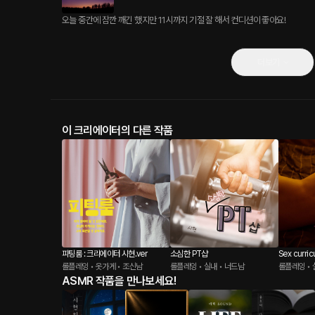
오늘 중간에 잠깐 깨긴 했지만 11시까지 기절 잘 해서 컨디션이 좋아요!
더보기
이 크리에이터의 다른 작품
피팅룸 : 크리에이터 시현.ver
소심한 PT샵
Sex curriculum : 크리에이터 시현.
롤플레잉 • 옷가게 • 조신남
롤플레잉 • 실내 • 너드남
ver
롤플레잉 • 
ASMR 작품을 만나보세요!