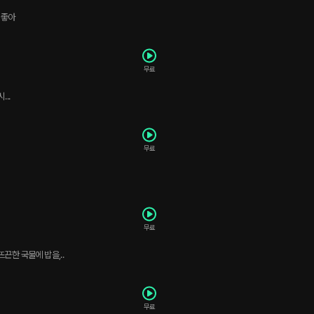
 좋아
무료
..
무료
무료
끈한 국물에 밥을,..
무료