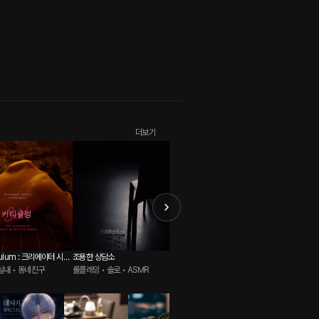
더보기
조용한 상담소
시현의 일상 단편선
신혼 분
실내 • 동네친구
롤플레잉 • 솔로 • ASMR
롤플레잉 • 실내 • 애교남
롤플레잉 