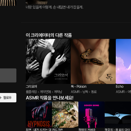
너랑 있을게 이렇게. 손 내밀면 내가 잡을게.
이 크리에이터의 다른 작품
그리모어
독 - Poison
Echo
롤플레잉 • 계약연애 • 계략남
ASMR • 낭독 • 동료
ASMR • 여
ASMR 작품을 만나보세요!
팔로우
최면 : 내가 시키는 대
카드가든
청령의 커버곡
책갈피 - 용호의 다이