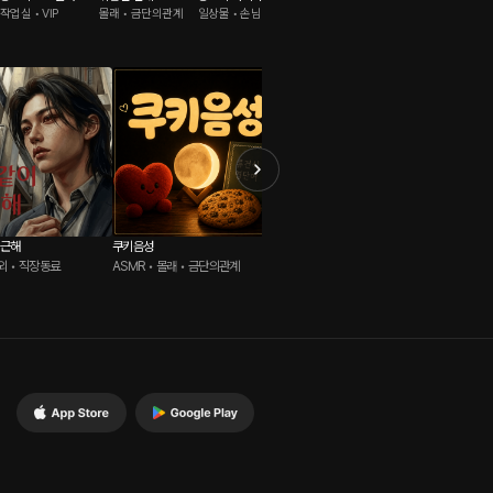
작업실 • VIP
몰래 • 금단의관계
일상물 • 손님
낭독 • 친구사이
지켜보기
자위 • 멜섭
출근해
쿠키음성
류건식 영단어
지금 나올
야외 • 직장동료
ASMR • 몰래 • 금단의관계
ASMR • 강의실 • 사제지간
롤플레잉 