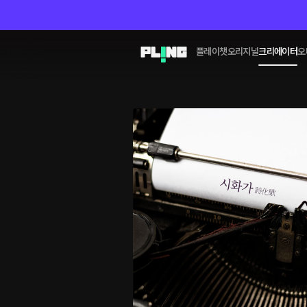
플레이챗
오리지널
크리에이터
오