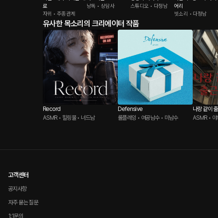
로
낭독 • 상담사
스튜디오 • 다정남
어리
자위 • 주종관계
빗소리 • 다정남
유사한 목소리의 크리에이터 작품
Record
Defensive
나랑 같이 
ASMR • 힐링물 • 너드남
롤플레잉 • 여공남수 • 미남수
ASMR • 
고객센터
공지사항
자주 묻는 질문
1:1문의