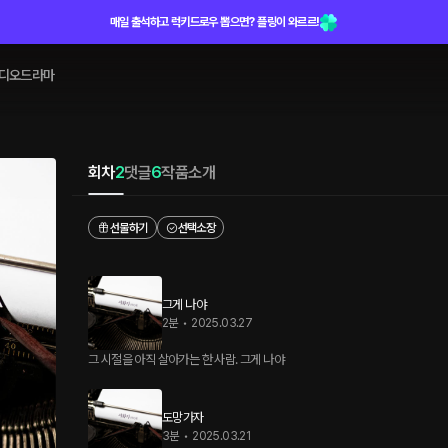
매일 출석하고 럭키드로우 뽑으면? 플링이 와르르!
디오드라마
회차
2
댓글
6
작품소개
선물하기
선택소장
그게 나야
2분
•
2025.03.27
그 시절을 아직 살아가는 한 사람. 그게 나야
도망가자
3분
•
2025.03.21