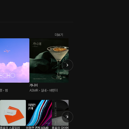
더보기
가니쉬
: 드림워크
R-LOG
행 • 썸
ASMR • 실내 • 바텐더
로맨스판타지 • 꿈속 • ASMR
ASMR 
용호의 스포일러
위험한 관계 ASMR
용호의 다이어리
우리들의 이야기
비밀 공간 - 자위 몰