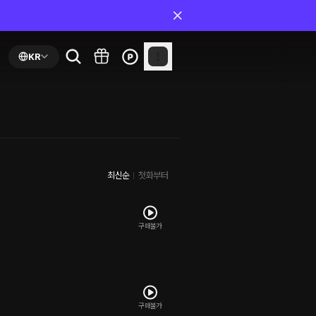
KR
최신순
첫화부터
구매불가
구매불가