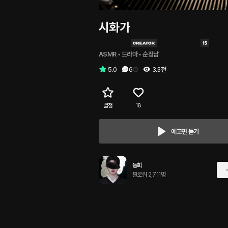
시화가
ASMR
 • 
드라마
 • 
순정남
5.0
6
3.3천
별점
18
예고편 듣기
동희
팔로워 2,711명