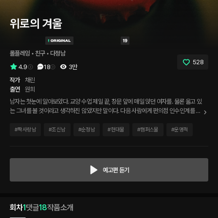
위로의 겨울
롤플레잉
 • 
친구
 • 
다정남
528
4.9
18
3만
작가
채린
출연
원희
남자는 첫눈에 알아보았다. 교양 수업 제일 끝, 창문 앞에 매일 앉던 여자를. 물론 울고 있
는 그녀를 볼 것이라고 생각하진 않았지만 말이다. 다음 사람에게 편의점 인수인계를 해
주면서도 시선을 자꾸만 밖을 향했다. 정확히는 그곳에 앉아있는 여자에게. 그리고 드디
어 퇴근. 남자는 여자에게 다가가 말을 건넨다.
#
짝사랑남
#
조신남
#
순정남
#
현대물
#
캠퍼스물
#
운명적
예고편 듣기
회차
1
댓글
18
작품소개