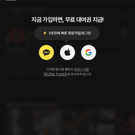
선물하기
카트담기
최신순
지금 가입하면, 무료 대여권 지급!
위로의 겨울
18플링
25분
•
2023.02.25
대사 미리보기
남자는 첫눈에 알아보았다. 교양 수업 제일 끝, 창문 앞에 매일 앉던 여자를. 물론 울고 있는
그녀를 볼 것이라고 생각하진 않았지만 말이다. 다음 사람에게 편의점 인수인계를 해주면
서도 시선을 자꾸만 밖을 향했다. 정확히는 그곳에 앉아있는 여자에게. 그리고 드디어 퇴근.
시작과 동시에 플링의
서비스 약관
남자는 여자에게 다가가 말을 건넨다.
개인정보 취급방침
에 동의하게 됩니다
롤플레잉 작품을 만나보세요!