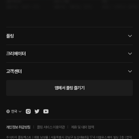
호우주의보
보이스 매칭
라인
롤플레잉 • 건물주 • 장마
롤플레잉 • 어플만남 • 폰섹스
로맨스 • 사제지간 • 철벽남
플링
크리에이터
고객센터
앱에서 플링 즐기기
한국
개인정보 취급방침
플링 서비스 이용약관
제휴 및 대외 협력
주식회사 플링캐스트 | 대표 남성률 | 서울특별시 강남구 도산대로8길 17-6 더블유스퀘어 빌딩 2층 | 연락