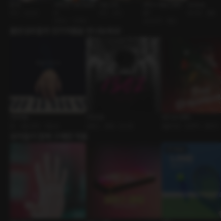
옆 방
대학친구 [RE:Maste
비밀 교전
츄라이 해보시겠어
1409호
연인 • 능글남
r]
연인 • 군인
요?
BDSM • 멜돔
로맨스 • 다정남
낯선남자 • 멜섭
출연성우들의 인기작품을 만나보세요!
아지타토
1302호
트리 오너먼트
BL • 혐오관계 • 연습실
로맨스 • 멜돔 • 딥쓰롯
롤플레잉 • 운명적 • 판타지
유저들이 함께 구매한 작품