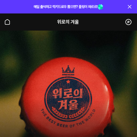
매일 출석하고 럭키드로우 뽑으면? 플링이 와르르!
위로의 겨울