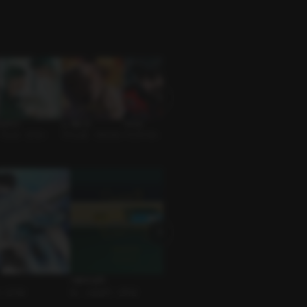
얼죽아
노 베팅 존
서이안
왕의 노리개
오늘 하루만
무심공 • 연하수
카지노물 • 대형견공
F1드라이버 • 연하수
광공 • 미인수
상처공 • 짝사랑수
이론과 실제
뿌리 없는 나무
그레이의 
 • 집착공
BL • 소설원작 • 연하공
BL • 역키잡물 • 집착공
오디오북 