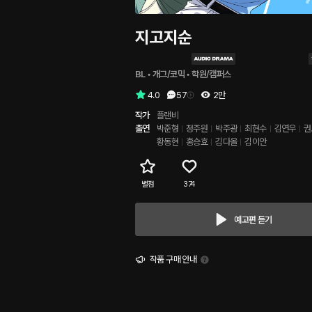
지고지순
BL
 • 
개그/코믹
 • 
학원/캠퍼스
4.0
57
2만
작가
플랜비
출연
박준형
정주원
박주광
최현수
김연우
권
황동현
홍승효
김다올
김이안
별점
374
예고편 듣기
작품 구매 안내