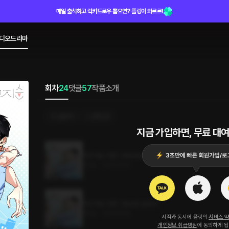
매일 출석하고 럭키드로우 뽑으면? 플링이 와르르!
디오드라마
회차
24
댓글
57
작품소개
선물하기
선택소장
지금 가입하면, 무료 대여
지고지순 시즌1 : Mini BlackCast
45분
•
2025.10.16
지고지순 시즌1 : BlackCast03
36분
•
2025.10.16
시작과 동시에 플링의
서비스 
개인정보 취급방침
에 동의하게 