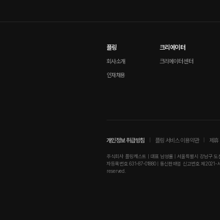
플링
크리에이터
회사소개
크리에이터 센터
인재채용
개인정보 취급방침
플링 서비스 이용약관
제휴 
주식회사 플링캐스트 | 대표 남성률 | 서울특별시 강남구 도산대로
자등록번호 631-87-01880 | 통신판매업 신고번호 제2021-서울강남-01
reserved.