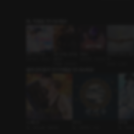
BL 작품을 만나보세요!
썸머 나잇 루팡!
모든 연애는 흔적을
웻샌드
완벽하지 않아도 괜찮
친구사이 • 직진공
남긴다
삼각관계 • 다공일수
아
피폐물 • 집착광공
능글공 • 소심수
출연성우들의 인기작품을 만나보세요!
노 베팅 존
전기수
토끼굴
BL • 카지노물 • 대형견공
BL • 신분차이 • 사극
BL • 피폐물