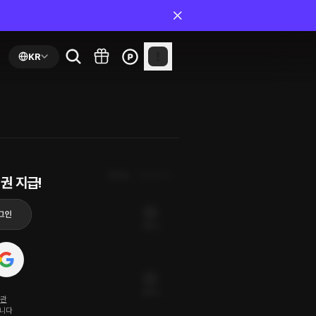
KR
최신순
첫화부터
권 지급!
35플링
26플링
약관
됩니다