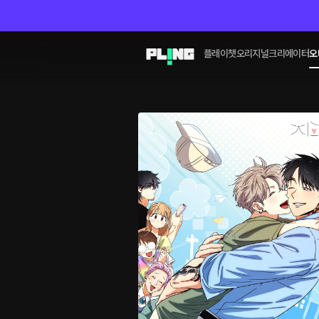
플레이챗
오리지널
크리에이터
오