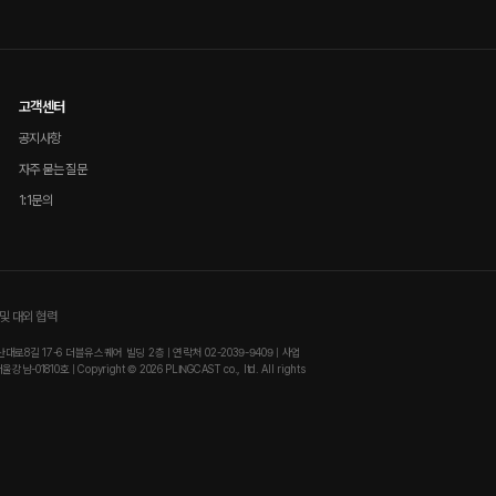
고객센터
공지사항
자주 묻는 질문
1:1문의
및 대외 협력
8길 17-6 더블유스퀘어 빌딩 2층 | 연락처 02-2039-9409 | 사업
810호 | Copyright © 2026 PLINGCAST co., ltd. All rights