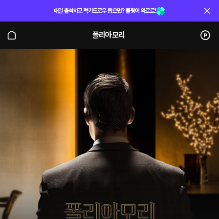
매일 출석하고 럭키드로우 뽑으면? 플링이 와르르!
폴리아모리