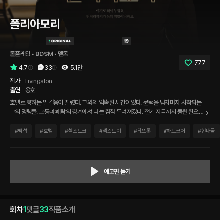
폴리아모리
롤플레잉
 • 
BDSM
 • 
멜돔
777
4.7
33
5.1만
작가
Livingston
출연
용호
호텔로 향하는 발걸음이 떨렸다. 그와의 약속된 시간이었다. 문턱을 넘자마자 시작되는
그의 명령들. 고통과 쾌락의 경계에서 나는 점점 무너져갔다. 전기 자극까지 동원된 오늘
의 플레이는 유독 거칠었다. 모든 게 끝나고 자연스레 옷을 입고 집으로 돌아갈 준비를
하던 내게 그가 자고 가라는 제안을 했다. 나는 담담히 진실을 털어놓곤 방문을 닫고 떠
#
팸섭
#
호텔
#
섹스토크
#
섹스토이
#
딥쓰롯
#
하드코어
#
현대물
났다.
예고편 듣기
회차
1
댓글
33
작품소개