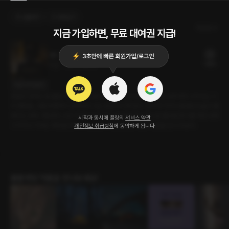
선물하기
카트담기
최신순
지금 가입하면, 무료 대여권 지급!
폴리아모리
19플링
21분
•
2025.08.02
대사 미리보기
호텔로 향하는 발걸음이 떨렸다. 그와의 약속된 시간이었다. 문턱을 넘자마자 시작되는 그
의 명령들. 고통과 쾌락의 경계에서 나는 점점 무너져갔다. 전기 자극까지 동원된 오늘의 플
레이는 유독 거칠었다. 모든 게 끝나고 자연스레 옷을 입고 집으로 돌아갈 준비를 하던 내게
시작과 동시에 플링의
서비스 약관
그가 자고 가라는 제안을 했다. 나는 담담히 진실을 털어놓곤 방문을 닫고 떠났다.
개인정보 취급방침
에 동의하게 됩니다
롤플레잉 작품을 만나보세요!