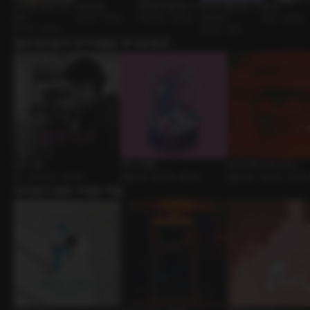
고시원의 꽃은 지고,
차박의 밤
방학에도 출근합니다
당신의 애정 방식 : 서
옆 방
핀다
운명적 • 직진남
사내연애 • 다정남
브미시브
연인 • 능글남
짝사랑 • 순정남
BDSM • 멜섭
출연성우들의 인기작품을 만나보세요!
졸업 작품
매직 더 플링
미스터 메리 크리스마스
BL • 친구사이 • 능글공
롤플레잉 • 운명적 • 판타지
롤플레잉 • 원나잇 • 인큐버
유저들이 함께 구매한 작품