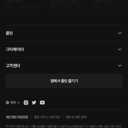
어바웃 프렌즈
As you Wish : 특별판
하룻밤 in Paris
로맨스 • 삼각관계 • 메디컬
롤플레잉 • 원나잇 • 바텐더
로맨스 • 운명적 • 여행
플링
크리에이터
고객센터
앱에서 플링 즐기기
한국
개인정보 취급방침
플링 서비스 이용약관
제휴 및 대외 협력
주식회사 플링캐스트 | 대표 남성률 | 서울특별시 강남구 도산대로8길 17-6 더블유스퀘어 빌딩 2층 | 연락