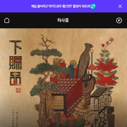
매일 출석하고 럭키드로우 뽑으면? 플링이 와르르!
하사품