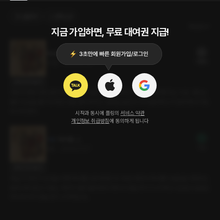
선물하기
선택소장
최신순
지금 가입하면, 무료 대여권 지급!
하사품 下
19플링
23분
•
2024.07.27
대사 미리보기
여위의 명에 따라 혼자 하기 시작한 일웅. 그리고 여위의 가슴을 애무해 주는 미호. 여위는
둘의 모습을 즐기다 하던 것을 멈추게 하고 일웅을 눕힌 뒤 위에 올라타고 미호에게 다가오
라 지시한다.
시작과 동시에 플링의
서비스 약관
개인정보 취급방침
에 동의하게 됩니다
하사품 上
무료
6분
•
2024.07.27
대사 미리보기
복날에 여위의 보양을 위해 하사품으로 바쳐진 두 사내. 여위의 하사품의 본분을 다하라는
말에 여우 같은 미호는 여위의 옆에 꿇어앉아 여위의 옷을 벗기기 시작하고 곰 같은 일웅은
자리에 서서 옷을 벗기 시작하는데...