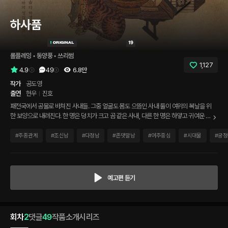
하사품
롤플레잉
 • 
동양풍
 • 
쓰리썸
1,127
4.9
49
6.8만
작가
공도영
출연
현우
진호
패전국에서 공물로 바쳐진 사내들. 그중 얼굴도 몸도 으뜸인 사내 둘이 여위의 복날을 위
한 보양으로 내려진다. 한 명은 덩치가 크고 곰 같은 사내, 다른 한 명은 하얗고 귀여운 말
간 인상의 사내. 여위는 두 사내에게 하사품답게 굴어보라고 말한다.
#
주종관계
#
조신남
#
다정남
#
존댓말남
#
여주중심
#
시대물
#
궁정
예고편 듣기
회차
2
댓글
49
작품소개
시리즈