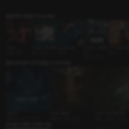
롤플레잉 작품을 만나보세요!
1409호
100일이니까 애칭을
코인 망한 여자
트라우마 : 시간을 넘
그녀 이름은 여
BDSM • 멜돔
연인 • 다정남
재회물
어서
원나잇
회귀물 • 상처남
출연성우들의 인기작품을 만나보세요!
이런 취향
도서관 이용방법
이 비가 그치지 않았으면
롤플레잉 • 원나잇 • 초식남
롤플레잉 • 연인 • 다정남
로맨스 • 재회물 • 첫사랑
유저들이 함께 구매한 작품