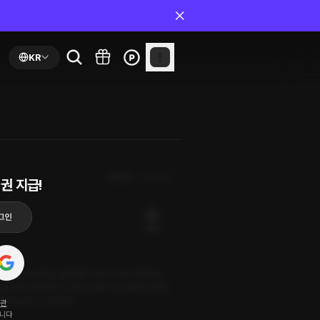
KR
최신순
첫화부터
권 지급!
19플링
 애교 많은 남자는 일을 빨리 마치고 집에 가겠다고
회의실에서 남자에게 키스를 시작하니 회사에서 어떻게
며 옷을 벗기 시작한다
약관
됩니다