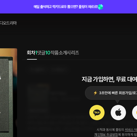
매일 출석하고 럭키드로우 뽑으면? 플링이 와르르!
디오드라마
회차
1
댓글
10
작품소개
시리즈
선물하기
카트담기
지금 가입하면, 무료 대여
Hard days
25분
•
2025.05.03
대사 미리보기
근로자의 날 혼자 회사에 출근한 남자에게 깜짝 방문해 간식을 가져다준다. 평소
하지만 평소와 다른 남자의 모습에 섹시함이 느껴진다. 아무도 없는 회사, 빈 
하냐며 당황해하는 남자. 그런 남자를 더 자극하니 남자는 자신도 이젠 모르겠다
시작과 동시에 플링의
서비스 
개인정보 취급방침
에 동의하게 