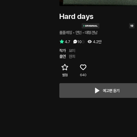
Hard days
롤플레잉
 • 
연인
 • 
대형견남
4.7
10
4.2만
작가
묘미
출연
원희
별점
640
예고편 듣기