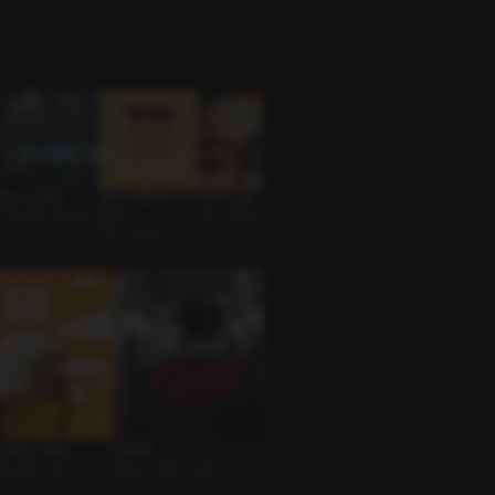
혼나고 싶어요
당신의 애정 방식 : 바
어려진 오빠
오늘, 휴가 나온 그 사
츄라이 해보시겠어
교회오빠 • 존댓말남
닐라
연인 • 바디체인지
람
요?
연인 • 유혹남
연인 • 다정남
낯선남자 • 멜섭
DAY 2 : Beer
1302호
혼나고 싶어요
2026 
페스티벌 • 맥주
로맨스 • 멜돔 • 딥쓰롯
롤플레잉 • 교회오빠 • 존댓말남
ASMR •