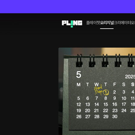
플레이챗
오리지널
크리에이터
오