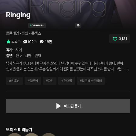
Ringing
롤플레잉
 • 
연인
 • 
폰섹스
3,131
4.4
102
18만
작가
시데
출연
얀tv
시현
원재
남자친구가 씻고 온다며 전화를 끊었다. 난 침대에 누워있는데 다시 전화가 왔다. 벌써
씻고 왔을 리는 없는데? 무슨 일일까 하며 전화를 받았는데 자꾸 딴소리를 한다. 그런데
목소리가 이상하다. 숨소리도 거친 것 같고. 뭐 하냐고 물어도 대답은 안 하고 말을 돌린
다. 설마... 지금 혼자 하고 있는 거야?!
#
유혹남
#
절륜남
#
자위
#
현대물
#
입문베스트셀러
예고편 듣기
보이스 미리듣기