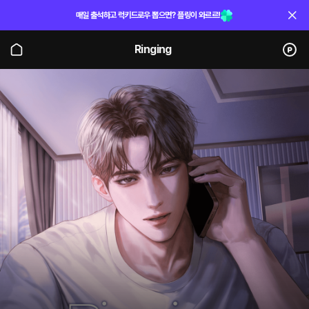
매일 출석하고 럭키드로우 뽑으면? 플링이 와르르!
Ringing