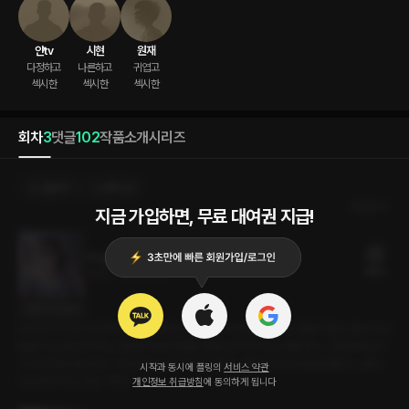
얀tv
시현
원재
다정하고

나른하고

귀엽고

섹시한
섹시한
섹시한
회차
3
댓글
102
작품소개
시리즈
선물하기
선택소장
최신순
지금 가입하면, 무료 대여권 지급!
Ringing (원재 ver)
18플링
20분
•
2025.11.15
대사 미리보기
남자친구가 씻고 온다며 전화를 끊었다. 난 침대에 누워있는데 다시 전화가 왔다. 벌써 씻고
왔을 리는 없는데? 무슨 일일까 하며 전화를 받았는데 자꾸 딴소리를 한다. 그런데 목소리
가 이상하다. 숨소리도 거친 것 같고. 뭐 하냐고 물어도 대답은 안 하고 말을 돌린다. 설마...
시작과 동시에 플링의
서비스 약관
지금 혼자 하고 있는 거야?!
개인정보 취급방침
에 동의하게 됩니다