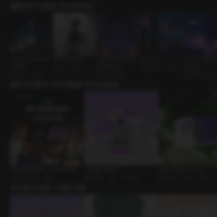
롤플레잉 작품을 만나보세요!
비 오던 밤 우리 [RE:
위에서 봤어요
신혼부부의 첫날 밤
달리는 밤
나이차 커플의 밤 
Master]
동호회 • 운동남
[RE:Master]
연인사이 • 폰섹스
Master]
로맨스 • 다정남
결혼 • 달달물
ASMR • 유혹남
출연성우들의 인기작품을 만나보세요!
백만 축하해 플링! : 오리지널 성우
그녀들의 컬렉션
사랑의 다섯가지 언어
ASMR • 백만 • 축전
롤플레잉 • 연인 • 섹스토크
롤플레잉 • 연인 • 시리즈
유저들이 함께 구매한 작품