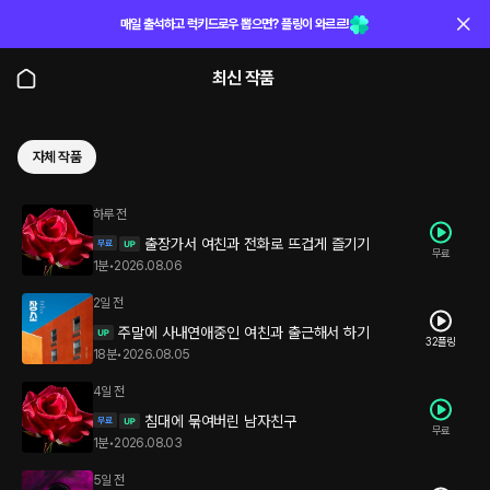
매일 출석하고 럭키드로우 뽑으면? 플링이 와르르!
최신 작품
자체 작품
하루 전
출장가서 여친과 전화로 뜨겁게 즐기기
무료
1분
•
2026.08.06
2일 전
주말에 사내연애중인 여친과 출근해서 하기
32플링
18분
•
2026.08.05
4일 전
침대에 묶여버린 남자친구
무료
1분
•
2026.08.03
5일 전