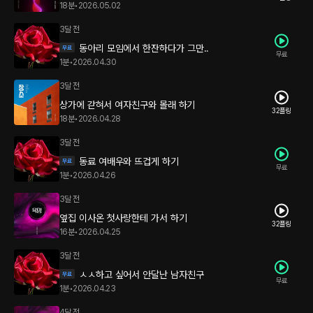
18분
•
2026.05.02
3달 전
동아리 모임에서 한잔하다가 그만..
무료
1분
•
2026.04.30
3달 전
상가에 갇혀서 여자친구와 몰래 하기
32플링
18분
•
2026.04.28
3달 전
동료 여배우와 뜨겁게 하기
무료
1분
•
2026.04.26
3달 전
옆집 이사온 첫사랑한테 가서 하기
32플링
16분
•
2026.04.25
3달 전
ㅅㅅ하고 싶어서 안달난 남자친구
무료
1분
•
2026.04.23
4달 전