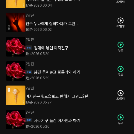
32플링
17분
•
2026.06.04
2달 전
친구 누나에게 집착하다가 그만...
32플링
18분
•
2026.06.02
2달 전
침대에 묶인 여자친구
무료
1분
•
2026.05.29
2달 전
남편 묶어놓고 불륜녀와 하기
무료
1분
•
2026.05.29
2달 전
여자친구 뒷모습보고 반해서 그만...2편
32플링
18분
•
2026.05.27
2달 전
자ㅇ기구 들킨 여사친과 하기
무료
1분
•
2026.05.26