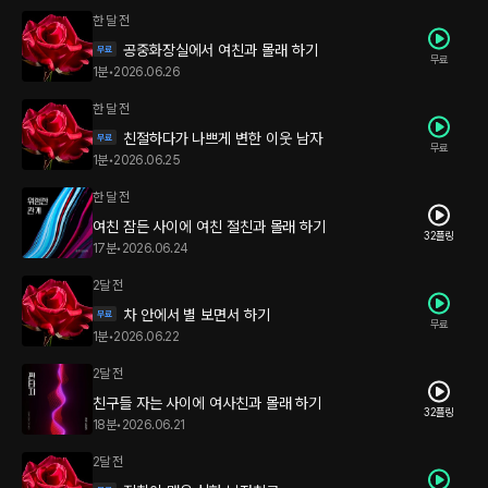
한 달 전
공중화장실에서 여친과 몰래 하기
무료
1분
•
2026.06.26
한 달 전
친절하다가 나쁘게 변한 이웃 남자
무료
1분
•
2026.06.25
한 달 전
여친 잠든 사이에 여친 절친과 몰래 하기
32플링
17분
•
2026.06.24
2달 전
차 안에서 별 보면서 하기
무료
1분
•
2026.06.22
2달 전
친구들 자는 사이에 여사친과 몰래 하기
32플링
18분
•
2026.06.21
2달 전