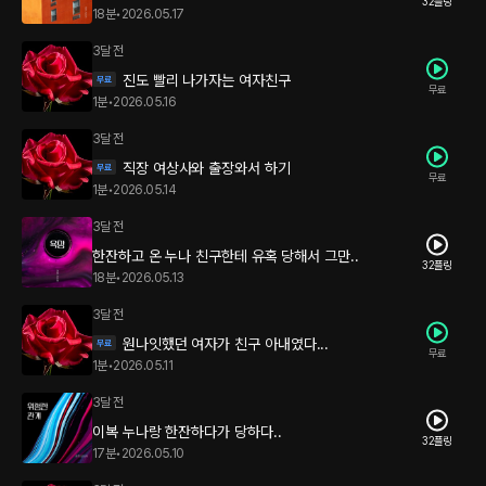
32플링
18분
•
2026.05.17
3달 전
진도 빨리 나가자는 여자친구
무료
1분
•
2026.05.16
3달 전
직장 여상사와 출장와서 하기
무료
1분
•
2026.05.14
3달 전
한잔하고 온 누나 친구한테 유혹 당해서 그만..
32플링
18분
•
2026.05.13
3달 전
원나잇했던 여자가 친구 아내였다...
무료
1분
•
2026.05.11
3달 전
이복 누나랑 한잔하다가 당하다..
32플링
17분
•
2026.05.10