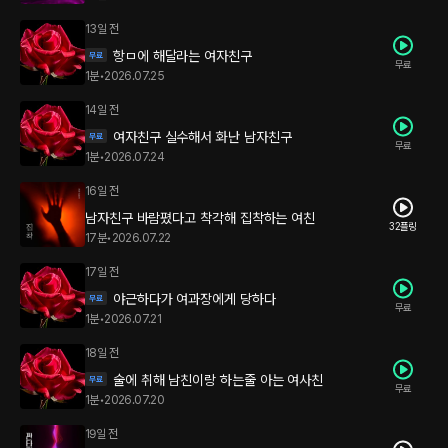
13일 전
항ㅁ에 해달라는 여자친구
무료
1분
•
2026.07.25
14일 전
여자친구 실수해서 화난 남자친구
무료
1분
•
2026.07.24
16일 전
남자친구 바람폈다고 착각해 집착하는 여친
32플링
17분
•
2026.07.22
17일 전
야근하다가 여과장에게 당하다
무료
1분
•
2026.07.21
18일 전
술에 취해 남친이랑 하는줄 아는 여사친
무료
1분
•
2026.07.20
19일 전