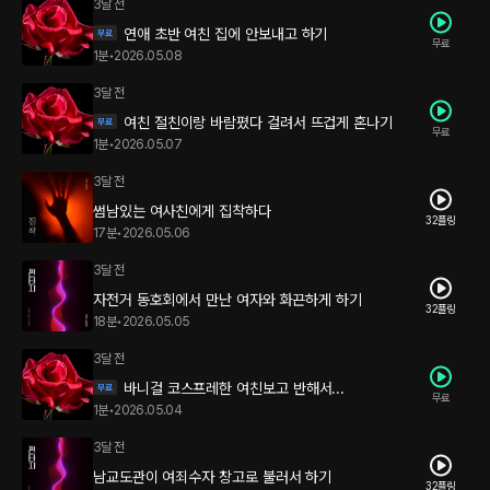
3달 전
연애 초반 여친 집에 안보내고 하기
무료
1분
•
2026.05.08
3달 전
여친 절친이랑 바람폈다 걸려서 뜨겁게 혼나기
무료
1분
•
2026.05.07
3달 전
썸남있는 여사친에게 집착하다
32플링
17분
•
2026.05.06
3달 전
자전거 동호회에서 만난 여자와 화끈하게 하기
32플링
18분
•
2026.05.05
3달 전
바니걸 코스프레한 여친보고 반해서...
무료
1분
•
2026.05.04
3달 전
남교도관이 여죄수자 창고로 불러서 하기
32플링