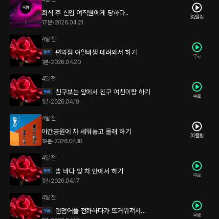
회식 후 신입 여직원에게 당하다..
32플링
17분
•
2026.04.21
4달 전
편의점 여알바생 데려와서 하기
무료
1분
•
2026.04.20
4달 전
친구보는 앞에서 친구 여친이랑 하기
무료
1분
•
2026.04.19
4달 전
야간공원에 차 세워놓고 몰래 하기
32플링
19분
•
2026.04.18
4달 전
밤 바다 앞 차 안에서 하기
무료
1분
•
2026.04.17
4달 전
랜덤어플 전화하다가 뜨거워져서...
무료