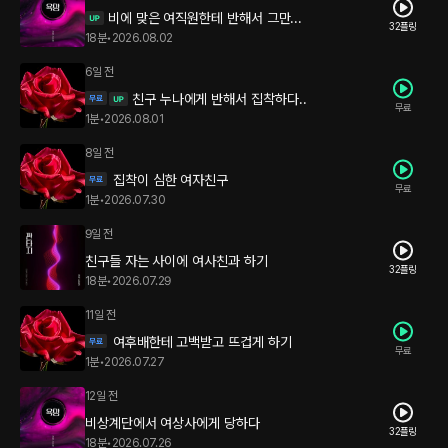
비에 맞은 여직원한테 반해서 그만...
32플링
18분
•
2026.08.02
6일 전
친구 누나에게 반해서 집착하다..
무료
1분
•
2026.08.01
8일 전
집착이 심한 여자친구
무료
1분
•
2026.07.30
9일 전
친구들 자는 사이에 여사친과 하기
32플링
18분
•
2026.07.29
11일 전
여후배한테 고백받고 뜨겁게 하기
무료
1분
•
2026.07.27
12일 전
비상계단에서 여상사에게 당하다
32플링
18분
•
2026.07.26