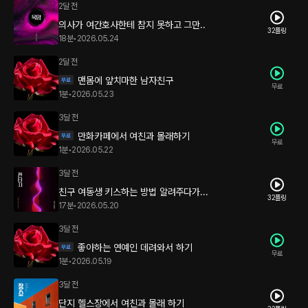
2달 전
의사가 여간호사한테 참지 못하고 그만..
32플링
18분
•
2026.05.24
2달 전
맨몸에 앞치마한 남자친구
무료
1분
•
2026.05.23
3달 전
만화카페에서 여친과 몰래하기
무료
1분
•
2026.05.22
3달 전
친구 여동생 키스하는 방법 알려주다가...
32플링
17분
•
2026.05.20
3달 전
좋아하는 연예인 데려와서 하기
무료
1분
•
2026.05.19
3달 전
단지 헬스장에서 여친과 몰래 하기