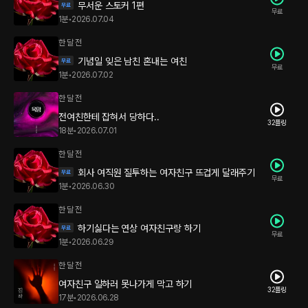
무서운 스토커 1편
무료
1분
•
2026.07.04
한 달 전
기념일 잊은 남친 혼내는 여친
무료
1분
•
2026.07.02
한 달 전
전여친한테 잡혀서 당하다..
32플링
18분
•
2026.07.01
한 달 전
회사 여직원 질투하는 여자친구 뜨겁게 달래주기
무료
1분
•
2026.06.30
한 달 전
하기싫다는 연상 여자친구랑 하기
무료
1분
•
2026.06.29
한 달 전
여자친구 일하러 못나가게 막고 하기
32플링
17분
•
2026.06.28