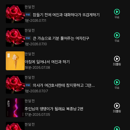
한 달 전
잠들기 전에 여친과 대화하다가 뜨겁게하기
무료
1분
•
2026.07.11
한 달 전
큰 가슴으로 기분 풀어주는 여자친구
무료
1분
•
2026.07.10
한 달 전
아침에 일어나서 여친과 하기
32플링
18분
•
2026.07.08
한 달 전
의사가 여간호사한테 참지못하고 그만...
무료
1분
•
2026.07.07
한 달 전
주인님의 댕댕이가 될래요 복종남 2편
32플링
17분
•
2026.07.05
한 달 전