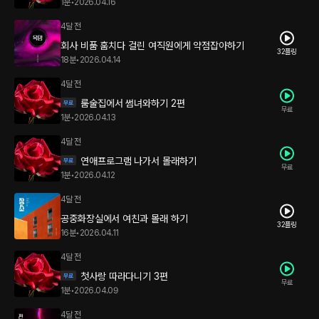
1분
•
2026.04.16
4달 전
회사 비품 훔치다 걸린 여직원에게 약점잡아하기
32플링
18분
•
2026.04.14
4달 전
룸술집에서 썸녀와하기 2편
무료
1분
•
2026.04.13
4달 전
연애프로그램 나가서 몰래하기
무료
1분
•
2026.04.12
4달 전
공중화장실에서 여친과 몰래 하기
32플링
16분
•
2026.04.11
4달 전
첫사랑 따라다니기 3편
무료
1분
•
2026.04.09
4달 전