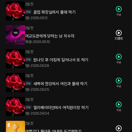
2달 전
클럽 화장실에서 몰래 하기
무료
1분
•
2026.06.12
2달 전
여교도관에게 당하는 남 죄수자
32플링
18분
•
2026.06.10
2달 전
원나잇 후 아침에 일어나서 또 하기
무료
1분
•
2026.06.09
2달 전
새벽에 한강에서 여친과 몰래 하기
무료
1분
•
2026.06.05
2달 전
엘리베이터안에서 여직원이랑 하기
무료
1분
•
2026.06.04
2달 전
여행갔다 돌아온 아내와 뜨겁게하기