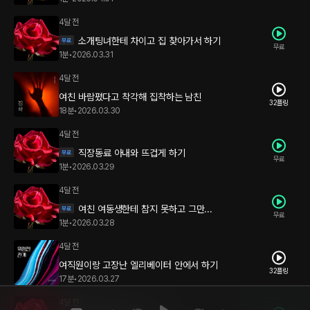
4달 전
소개팅녀한테 차이고 집 찾아가서 하기
무료
1분
•
2026.03.31
4달 전
여친 바람폈다고 착각해 집착하는 남친
32플링
18분
•
2026.03.30
4달 전
직장동료 아내와 뜨겁게 하기
무료
1분
•
2026.03.29
4달 전
여친 여동생한테 참지 못하고 그만...
무료
1분
•
2026.03.28
4달 전
여직원이랑 고장난 엘리베이터 안에서 하기
32플링
17분
•
2026.03.27
4달 전