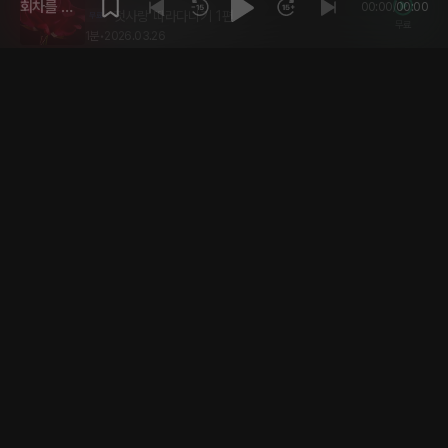
회차를 재
00:00
/
00:00
첫사랑 따라다니기 1편
무료
생해주세
1분
•
2026.03.26
요.
4달 전
월세 밀려서 몸으로 떼우는 여자
무료
1분
•
2026.03.25
4달 전
식당주방에서 여자친구와 몰래 하기
32플링
18분
•
2026.03.24
4달 전
여친 언니한테 술먹고 당하다
무료
1분
•
2026.03.23
5달 전
불륜녀 남편 묶어놓고 불륜녀와 뜨겁게 하기
32플링
19분
•
2026.03.21
5달 전
진도 빨리나가자하는 남자친구
무료
1분
•
2026.03.20