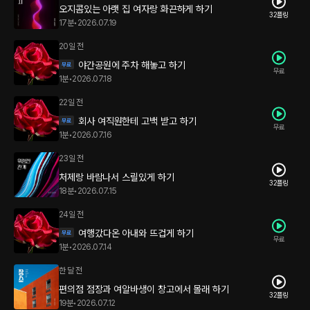
오지콤있는 아랫 집 여자랑 화끈하게 하기
32플링
17분
•
2026.07.19
20일 전
야간공원에 주차 해놓고 하기
무료
1분
•
2026.07.18
22일 전
회사 여직원한테 고백 받고 하기
무료
1분
•
2026.07.16
23일 전
처제랑 바람나서 스릴있게 하기
32플링
18분
•
2026.07.15
24일 전
여행갔다온 아내와 뜨겁게 하기
무료
1분
•
2026.07.14
한 달 전
편의점 점장과 여알바생이 창고에서 몰래 하기
32플링
19분
•
2026.07.12