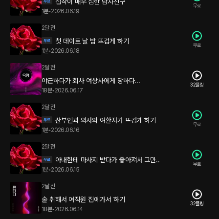
집착이 매우 심한 남자친구
무료
1분
•
2026.06.19
2달 전
첫 데이트 날 밤 뜨겁게 하기
무료
1분
•
2026.06.18
2달 전
야근하다가 회사 여상사에게 당하다...
32플링
18분
•
2026.06.17
2달 전
산부인과 의사와 여환자가 뜨겁게 하기
무료
1분
•
2026.06.16
2달 전
아내한테 마사지 받다가 좋아져서 그만..
무료
1분
•
2026.06.15
2달 전
술 취해서 여직원 집에가서 하기
32플링
18분
•
2026.06.14