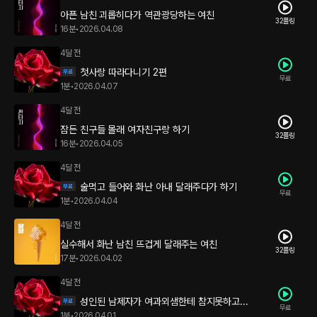
아픈 남친 괴롭히다가 역관광당하는 여친
32플링
16분
•
2026.04.08
4달 전
첫사랑 따라다니기 2편
무료
1분
•
2026.04.07
4달 전
잠든 친구들 몰래 여자친구랑 하기
32플링
16분
•
2026.04.05
4달 전
술먹고 들어와 화난 아내 달래주다가 하기
무료
1분
•
2026.04.04
4달 전
실수해서 화난 남친 뜨겁게 달래주는 여친
32플링
17분
•
2026.04.02
4달 전
성인된 남제자가 여과외샘한테 참지못하고...
무료
1분
•
2026.04.01