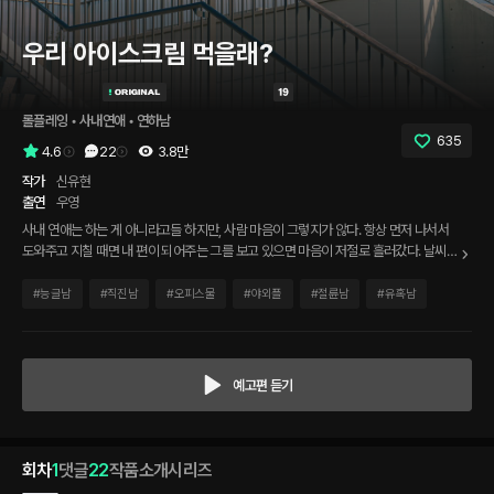
우리 아이스크림 먹을래?
롤플레잉
 • 
사내연애
 • 
연하남
635
4.6
22
3.8만
작가
신유현
출연
우영
사내 연애는 하는 게 아니라고들 하지만, 사람 마음이 그렇지가 않다. 항상 먼저 나서서
도와주고 지칠 때면 내 편이 되어주는 그를 보고 있으면 마음이 저절로 흘러갔다. 날씨는
점점 더워지고 일을 하기 싫어질 때면 어김없이 나의 구원자가 되어주는 그가 메시지를
보냈다. '몰래 옥상으로 나와, 내가 아이스크림 사줄게.'
#
능글남
#
직진남
#
오피스물
#
야외플
#
절륜남
#
유혹남
예고편 듣기
회차
1
댓글
22
작품소개
시리즈