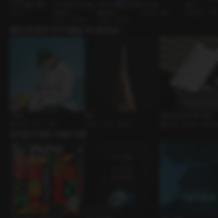
그녀 이름은 여름
비 오던 밤 우리 [RE:
나이차 커플의 밤 [RE:
1409호
입맛
원나잇
Master]
Master]
BDSM • 멜돔
갑을관계 • 대
로맨스 • 다정남
ASMR • 유혹남
출연성우들의 인기작품을 만나보세요!
그리다
흑심
성국대 심리 25 동기모임
롤플레잉 • 친구 • 야외
로맨스 • 주인 • 절륜남
롤플레잉 • 선택형 • 캠퍼스
유저들이 함께 구매한 작품