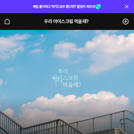
매일 출석하고 럭키드로우 뽑으면? 플링이 와르르!
우리 아이스크림 먹을래?