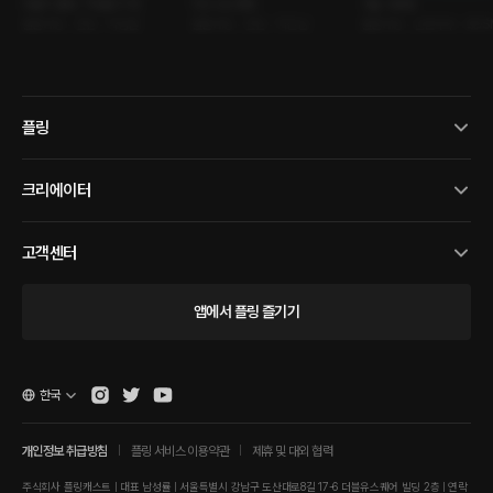
위클리 플링 : 직업탐구 편
미드나잇 캠핑
거울 사용법
롤플레잉 • 연인 • 직업물
롤플레잉 • 연인 • 직진남
롤플레잉 • 신혼부부 • BDS
플링
크리에이터
고객센터
앱에서 플링 즐기기
한국
개인정보 취급방침
플링 서비스 이용약관
제휴 및 대외 협력
주식회사 플링캐스트 | 대표 남성률 | 서울특별시 강남구 도산대로8길 17-6 더블유스퀘어 빌딩 2층 | 연락