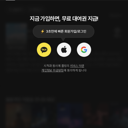
선물하기
카트담기
최신순
지금 가입하면, 무료 대여권 지급!
우리 아이스크림 먹을래?
18플링
22분
•
2023.07.11
대사 미리보기
사내 연애는 하는 게 아니라고들 하지만, 사람 마음이 그렇지가 않다. 항상 먼저 나서서 도
와주고 지칠 때면 내 편이 되어주는 그를 보고 있으면 마음이 저절로 흘러갔다. 날씨는 점점
더워지고 일을 하기 싫어질 때면 어김없이 나의 구원자가 되어주는 그가 메시지를 보냈다.
시작과 동시에 플링의
서비스 약관
'몰래 옥상으로 나와, 내가 아이스크림 사줄게.'
개인정보 취급방침
에 동의하게 됩니다
롤플레잉 작품을 만나보세요!