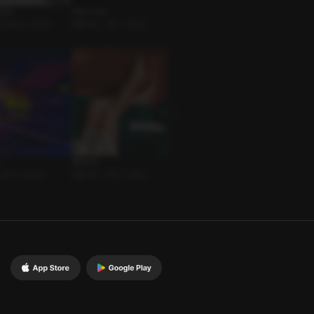
짓말
버킷 리스트
미스터 체인지
내 차로 
직장동료 • 만우절
롤플레잉 • 연인 • 다정남
로맨스 • 인외존재 • 인큐버스
롤플레잉 
홈데이트
테일러 샵
마일하이
선후배 • 순진남
롤플레잉 • 연인 • 다정남
BL • 운명적 • 미남공
로맨스 •