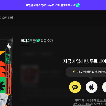
매일 출석하고 럭키드로우 뽑으면? 플링이 와르르!
디오드라마
회차
4
댓글
98
작품소개
선물하기
선택소장
지금 가입하면, 무료 대여
직업탐구 : 카레이서
20분
•
2023.11.10
대사 미리보기
(C.V 진우) 지상에서 가장 빠른 사람들. 우리는 그들을 '카레이서'라고 부릅니다
로'로 보이곤 합니다. 그리고 지금 당신의 앞에 그 차세대 히어로가 나타났습니다
니다.
시작과 동시에 플링의
서비스 
개인정보 취급방침
에 동의하게 