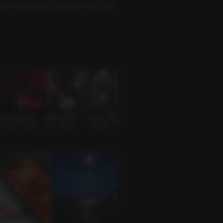
로크'에 대한 것입니다. 전시관 안에서 우리는 어떤 경
복수해 드립니다
N번째 다이어트
혼나고 싶어요
사랑, 결혼, 그리고 우
뒤집힌 명찰
주인손님 • 능글남
연인 • 다정남
교회오빠 • 존댓말남
리 [RE:Master]
원나잇 • CEO
신혼부부 • 결혼