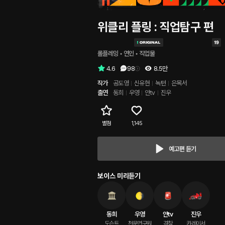
위클리 플링 : 직업탐구 편
롤플레잉
 • 
연인
 • 
직업물
4.6
98
8.5만
작가
공도영
신유현
녹턴
은목서
출연
동희
우영
얀tv
진우
별점
1,145
예고편 듣기
보이스 미리듣기
동희
우영
얀tv
진우
도슨트
천문연구원
경찰
카레이서