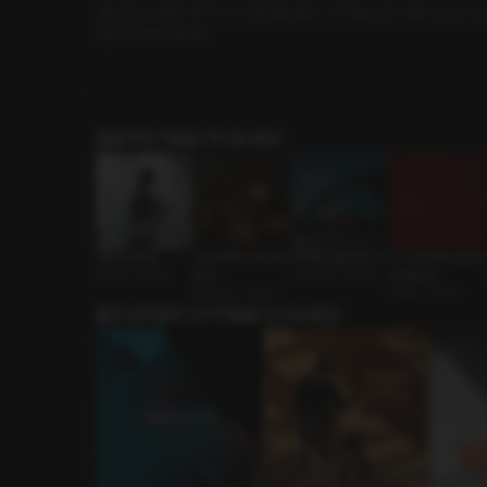
설을 하는 소중한 기회 역시 그에겐 중요하죠. 그가 처음으로 기획한 전시는 '바
험을 향유하게 될까요?
롤플레잉 작품을 만나보세요!
위에서 봤어요
비밀 주파수 69.999
방학에도 출근합니다
너 나 절대 못 보내 [R
동호회 • 운동남
MHz
사내연애 • 다정남
E:Master]
낯선남자 • 다정남
ASMR • 집착남
출연성우들의 인기작품을 만나보세요!