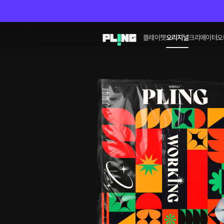
플레이챗
오리지널
크리에이터
오