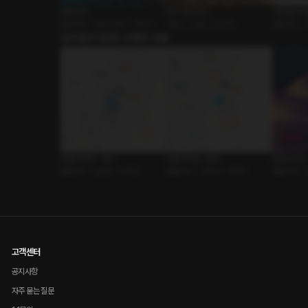
결혼전야
우드 러브 무드
거짓말과 거
롤플레잉 • 금단의관계 • 연하남
로맨스 • 동료 • ASMR
롤플레잉 • 
유저들이 함께 구매한 작품
최애 데이트 : 시현
최애 데이트 : 환영
온에어 박스
롤플레잉 • 운동남 • 유혹남
롤플레잉 • 선후배 • 대학생
롤플레잉 • 
고객센터
공지사항
자주 묻는 질문