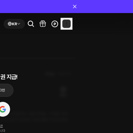
KR
최신순
첫화부터
권 지급!
16플링
. 한계에 도전을 하는 그들의 존재는 그 자체로 '히어
. 그는 당신이 상상하는 것보다 훨씬 뜨거운 남자입
약관
됩니다