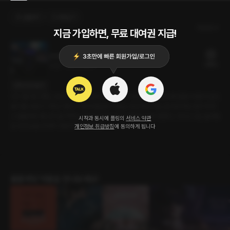
선물하기
카트담기
최신순
지금 가입하면, 무료 대여권 지급!
200M 앞 졸음쉼터
20플링
22분
•
2024.09.17
대사 미리보기
다시 돌아온 명절. 고향인 부여로 내려가야 하는데 이번에 이직한 회사에 동향 사람이 있다.
용기를 내 같이 가자고 했다. 그렇게 출발한 귀성길. 퇴근하고 가는 길이라 차도 많이 막히
고 출출하던 때, 간식을 먹자는 말에 눈앞에 보이는 졸음쉼터로 향했다. 그리고 나는 숨겨놓
시작과 동시에 플링의
서비스 약관
은 내 진심을 천천히 전달하기 시작했다.
개인정보 취급방침
에 동의하게 됩니다
롤플레잉 작품을 만나보세요!