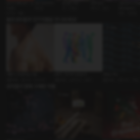
당신의 애정 방식 : 도
코인 망한 여자
봄 같은 여자
숙제 검사
신혼부부의 첫날
미넌트
재회물
썸 • 다정남
파트너 • 멜섭
[RE:Master]
BDSM • 멜돔
결혼 • 달달물
출연성우들의 인기작품을 만나보세요!
여름이 기다려지는 이유
MBTI : 16가지 남자친구
굿모닝 섹스
롤플레잉 • 원나잇 • 수리기사
롤플레잉 • 남자친구 • MBTI
롤플레잉 • 연인사이 • 욕실
유저들이 함께 구매한 작품