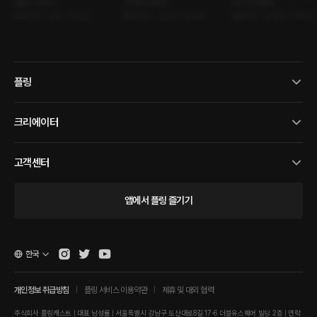
벚꽃 드라이브
도서관 내 정숙
트리 오너먼트
롤플레잉 • 연인 • 무심남
롤플레잉 • 선후배 • 능글남
롤플레잉 • 운명적 • 판타지
플링
크리에이터
고객센터
앱에서 플링 즐기기
한국
개인정보 취급방침
플링 서비스 이용약관
제휴 및 대외 협력
주식회사 플링캐스트 | 대표 남성률 | 서울특별시 강남구 도산대로8길 17-6 더블유스퀘어 빌딩 2층 | 연락