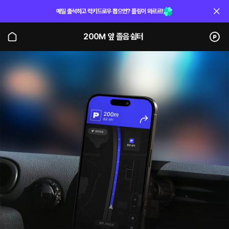
매일 출석하고 럭키드로우 뽑으면? 플링이 와르르!
200M 앞 졸음쉼터