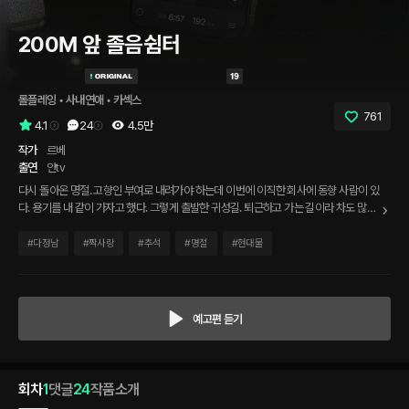
200M 앞 졸음쉼터
롤플레잉
 • 
사내연애
 • 
카섹스
761
4.1
24
4.5만
작가
르베
출연
얀tv
다시 돌아온 명절. 고향인 부여로 내려가야 하는데 이번에 이직한 회사에 동향 사람이 있
다. 용기를 내 같이 가자고 했다. 그렇게 출발한 귀성길. 퇴근하고 가는 길이라 차도 많이
막히고 출출하던 때, 간식을 먹자는 말에 눈앞에 보이는 졸음쉼터로 향했다. 그리고 나는
숨겨놓은 내 진심을 천천히 전달하기 시작했다.
#
다정남
#
짝사랑
#
추석
#
명절
#
현대물
예고편 듣기
회차
1
댓글
24
작품소개